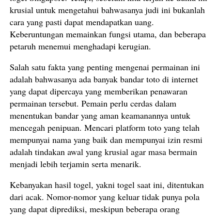
krusial untuk mengetahui bahwasanya judi ini bukanlah
cara yang pasti dapat mendapatkan uang.
Keberuntungan memainkan fungsi utama, dan beberapa
petaruh menemui menghadapi kerugian.
Salah satu fakta yang penting mengenai permainan ini
adalah bahwasanya ada banyak bandar toto di internet
yang dapat dipercaya yang memberikan penawaran
permainan tersebut. Pemain perlu cerdas dalam
menentukan bandar yang aman keamanannya untuk
mencegah penipuan. Mencari platform toto yang telah
mempunyai nama yang baik dan mempunyai izin resmi
adalah tindakan awal yang krusial agar masa bermain
menjadi lebih terjamin serta menarik.
Kebanyakan hasil togel, yakni togel saat ini, ditentukan
dari acak. Nomor-nomor yang keluar tidak punya pola
yang dapat diprediksi, meskipun beberapa orang