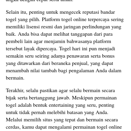
Selain itu, penting untuk mengecek reputasi bandar
togel yang pilih. Platform togel online terpercaya sering
memiliki lisensi resmi dan jaringan perlindungan yang
baik. Anda bisa dapat melihat tanggapan dari para
pembeli lain agar menjamin bahwasanya platform
tersebut layak dipercaya. Togel hari ini pun menjadi
semakin seru seiring adanya penawaran serta bonus
yang ditawarkan dari beraneka penjual, yang dapat
menambah nilai tambah bagi pengalaman Anda dalam
bermain.
Terakhir, selalu pastikan agar selalu bermain secara
bijak serta bertanggung jawab. Meskipun permainan
togel adalah bentuk entertaining yang seru, penting
untuk tidak pernah melebihi batasan yang Anda.
Melalui memilih situs yang tepat dan bermain secara
cerdas, kamu dapat mengalami permainan togel online