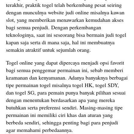
terakhir, praktik togel telah berkembang pesat seiring
dengan munculnya website judi online misalnya kawan
slot, yang memberikan menawarkan kemudahan akses
bagi semua penjudi. Dengan perkembangan
teknologinya, saat ini seseorang bisa bermain judi togel
kapan saja serta di mana saja, hal ini membuatnya
semakin atraktif untuk sejumlah orang.
Togel online yang dapat dipercaya menjadi opsi favorit
bagi semua penggemar permainan ini, sebab memberi
keamanan dan kenyamanan. Adanya banyaknya berbagai
tipe permainan togel misalnya togel HK, togel SDY,
dan togel SG, para pemain punya banyak pilihan sesuai
dengan menentukan berdasarkan apa yang mereka
butuhkan serta preferensi sendiri. Masing-masing tipe
permainan ini memiliki ciri khas dan aturan yang
berbeda sendiri, sehingga penting bagi para penjudi
agar memahami perbedaannya.