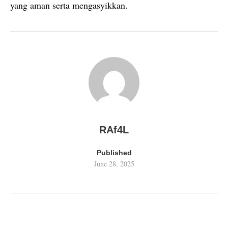
yang aman serta mengasyikkan.
RAf4L
Published
June 28, 2025