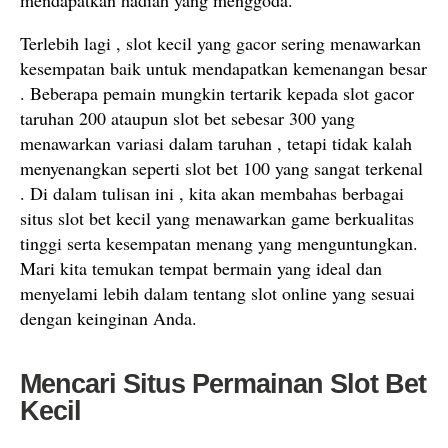
mendapatkan hadiah yang menggoda.
Terlebih lagi , slot kecil yang gacor sering menawarkan
kesempatan baik untuk mendapatkan kemenangan besar
. Beberapa pemain mungkin tertarik kepada slot gacor
taruhan 200 ataupun slot bet sebesar 300 yang
menawarkan variasi dalam taruhan , tetapi tidak kalah
menyenangkan seperti slot bet 100 yang sangat terkenal
. Di dalam tulisan ini , kita akan membahas berbagai
situs slot bet kecil yang menawarkan game berkualitas
tinggi serta kesempatan menang yang menguntungkan.
Mari kita temukan tempat bermain yang ideal dan
menyelami lebih dalam tentang slot online yang sesuai
dengan keinginan Anda.
Mencari Situs Permainan Slot Bet
Kecil