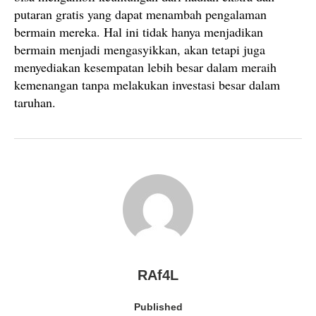
putaran gratis yang dapat menambah pengalaman
bermain mereka. Hal ini tidak hanya menjadikan
bermain menjadi mengasyikkan, akan tetapi juga
menyediakan kesempatan lebih besar dalam meraih
kemenangan tanpa melakukan investasi besar dalam
taruhan.
RAf4L
Published