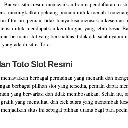
. Banyak situs resmi menawarkan bonus pendaftaran, cash
bisa meningkatkan peluang pemain untuk meraih kemena
ur-fitur ini, pemain tidak hanya bisa merasakan keseruan b
potensi untuk mendapatkan keuntungan yang lebih besar. B
an bermain slot yang berkualitas, tidak ada salahnya untu
 yang ada di situs Toto.
an Toto Slot Resmi
i menawarkan berbagai permainan yang menarik dan meng
ngan berbagai pilihan slot yang tersedia, pemain dapat me
ain yang bervariasi dan tidak membosankan. Selain itu, s
 grafik yang memukau dan efek suara yang menambah kese
 menjadikan situs ini sebagai pilihan utama bagi para peci