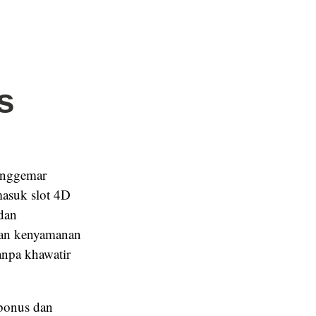
s
penggemar
masuk slot 4D
dan
dan kenyamanan
anpa khawatir
 bonus dan