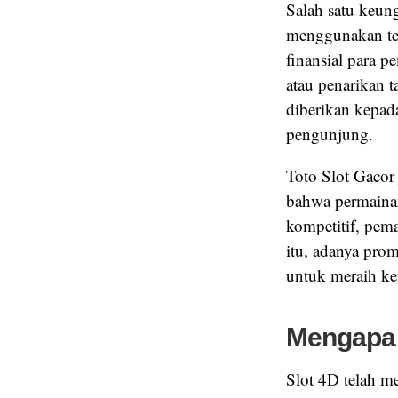
Salah satu keung
menggunakan tek
finansial para 
atau penarikan 
diberikan kepad
pengunjung.
Toto Slot Gacor
bahwa permainan
kompetitif, pem
itu, adanya pro
untuk meraih ke
Mengapa 
Slot 4D telah me