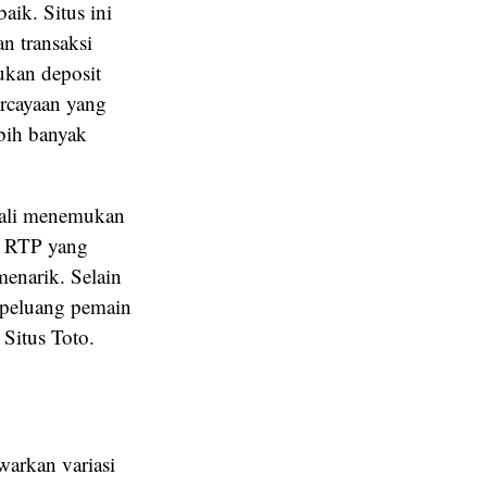
aik. Situs ini
n transaksi
ukan deposit
rcayaan yang
ebih banyak
gkali menemukan
n RTP yang
enarik. Selain
 peluang pemain
Situs Toto.
warkan variasi