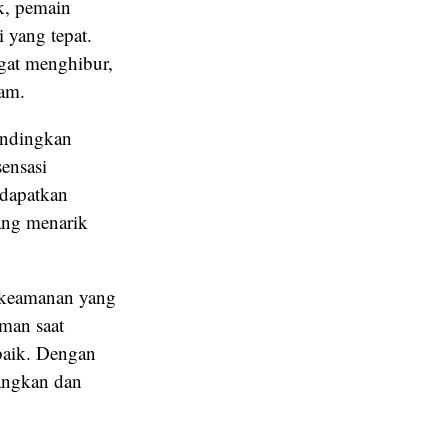
k, pemain
 yang tepat.
gat menghibur,
am.
andingkan
sensasi
ndapatkan
yang menarik
m keamanan yang
aman saat
baik. Dengan
angkan dan