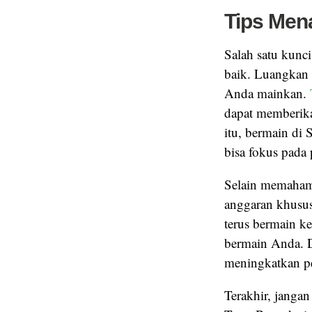
Tips Mena
Salah satu kunc
baik. Luangkan 
Anda mainkan.
dapat memberika
itu, bermain di
bisa fokus pada
Selain memahami
anggaran khusus 
terus bermain k
bermain Anda. D
meningkatkan pe
Terakhir, janga