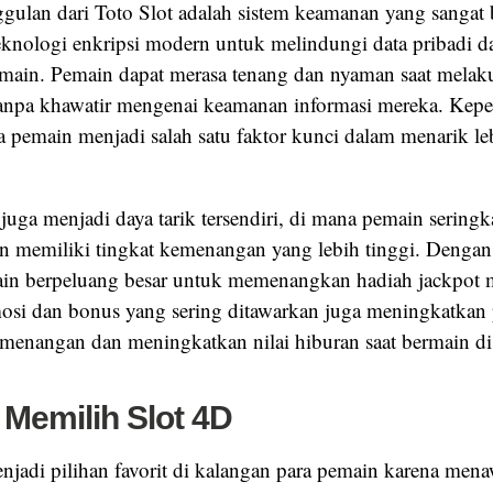
gulan dari Toto Slot adalah sistem keamanan yang sangat b
nologi enkripsi modern untuk melindungi data pribadi da
pemain. Pemain dapat merasa tenang dan nyaman saat melak
tanpa khawatir mengenai keamanan informasi mereka. Kepe
a pemain menjadi salah satu faktor kunci dalam menarik l
 juga menjadi daya tarik tersendiri, di mana pemain serin
 memiliki tingkat kemenangan yang lebih tinggi. Denga
ain berpeluang besar untuk memenangkan hadiah jackpot m
mosi dan bonus yang sering ditawarkan juga meningkatkan
menangan dan meningkatkan nilai hiburan saat bermain di 
Memilih Slot 4D
njadi pilihan favorit di kalangan para pemain karena mena