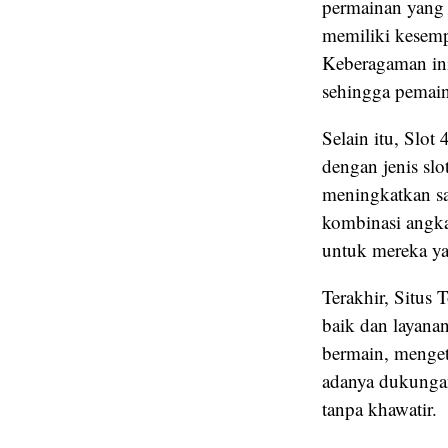
permainan yang
memiliki kesemp
Keberagaman ini
sehingga pemai
Selain itu, Slo
dengan jenis slo
meningkatkan sa
kombinasi angka
untuk mereka ya
Terakhir, Situs
baik dan layana
bermain, menget
adanya dukunga
tanpa khawatir.