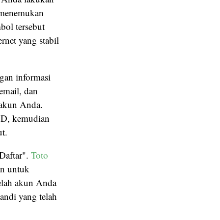
n menemukan
bol tersebut
rnet yang stabil
ngan informasi
email, dan
i akun Anda.
h4D, kemudian
t.
"Daftar".
Toto
an untuk
telah akun Anda
ndi yang telah