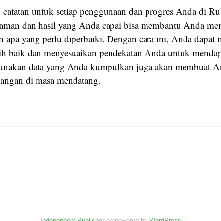
ah catatan untuk setiap penggunaan dan progres Anda di R
laman dan hasil yang Anda capai bisa membantu Anda m
an apa yang perlu diperbaiki. Dengan cara ini, Anda dap
ebih baik dan menyesuaikan pendekatan Anda untuk mendap
unakan data yang Anda kumpulkan juga akan membuat An
tangan di masa mendatang.
Independent Publisher
empowered by
WordPress