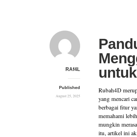
Pand
Meng
untuk
RAf4L
Published
Rubah4D merupak
August 25, 2025
yang mencari ca
berbagai fitur 
memahami lebih 
mungkin merasa 
itu, artikel in