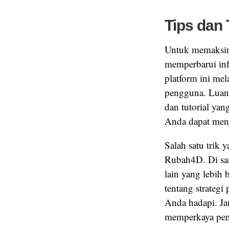
Tips dan
Untuk memaksim
memperbarui info
platform ini m
pengguna. Luang
dan tutorial ya
Anda dapat menj
Salah satu trik
Rubah4D. Di san
lain yang lebih
tentang strateg
Anda hadapi. Jan
memperkaya pen