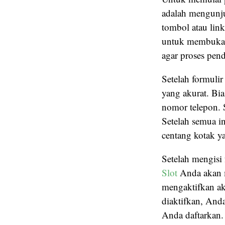
adalah mengunj
tombol atau link
untuk membuka f
agar proses pend
Setelah formulir
yang akurat. Bi
nomor telepon. S
Setelah semua i
centang kotak y
Setelah mengisi 
Slot
Anda akan m
mengaktifkan ak
diaktifkan, And
Anda daftarkan. 