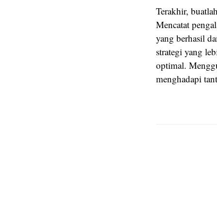
Terakhir, buatl
Mencatat penga
yang berhasil d
strategi yang l
optimal. Mengg
menghadapi tan