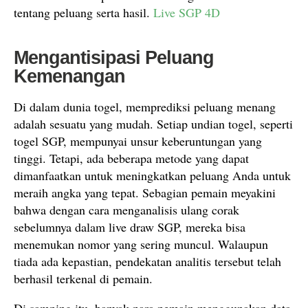
tentang peluang serta hasil.
Live SGP 4D
Mengantisipasi Peluang
Kemenangan
Di dalam dunia togel, memprediksi peluang menang
adalah sesuatu yang mudah. Setiap undian togel, seperti
togel SGP, mempunyai unsur keberuntungan yang
tinggi. Tetapi, ada beberapa metode yang dapat
dimanfaatkan untuk meningkatkan peluang Anda untuk
meraih angka yang tepat. Sebagian pemain meyakini
bahwa dengan cara menganalisis ulang corak
sebelumnya dalam live draw SGP, mereka bisa
menemukan nomor yang sering muncul. Walaupun
tiada ada kepastian, pendekatan analitis tersebut telah
berhasil terkenal di pemain.