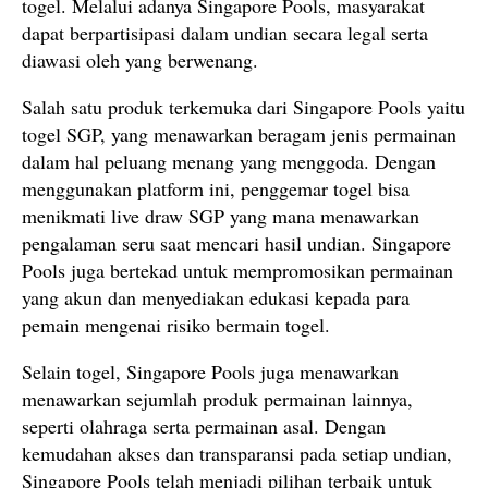
togel. Melalui adanya Singapore Pools, masyarakat
dapat berpartisipasi dalam undian secara legal serta
diawasi oleh yang berwenang.
Salah satu produk terkemuka dari Singapore Pools yaitu
togel SGP, yang menawarkan beragam jenis permainan
dalam hal peluang menang yang menggoda. Dengan
menggunakan platform ini, penggemar togel bisa
menikmati live draw SGP yang mana menawarkan
pengalaman seru saat mencari hasil undian. Singapore
Pools juga bertekad untuk mempromosikan permainan
yang akun dan menyediakan edukasi kepada para
pemain mengenai risiko bermain togel.
Selain togel, Singapore Pools juga menawarkan
menawarkan sejumlah produk permainan lainnya,
seperti olahraga serta permainan asal. Dengan
kemudahan akses dan transparansi pada setiap undian,
Singapore Pools telah menjadi pilihan terbaik untuk