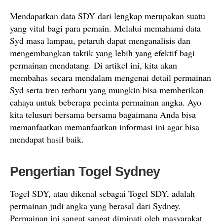
Mendapatkan data SDY dari lengkap merupakan suatu
yang vital bagi para pemain. Melalui memahami data
Syd masa lampau, petaruh dapat menganalisis dan
mengembangkan taktik yang lebih yang efektif bagi
permainan mendatang. Di artikel ini, kita akan
membahas secara mendalam mengenai detail permainan
Syd serta tren terbaru yang mungkin bisa memberikan
cahaya untuk beberapa pecinta permainan angka. Ayo
kita telusuri bersama bersama bagaimana Anda bisa
memanfaatkan memanfaatkan informasi ini agar bisa
mendapat hasil baik.
Pengertian Togel Sydney
Togel SDY, atau dikenal sebagai Togel SDY, adalah
permainan judi angka yang berasal dari Sydney.
Permainan ini sangat sangat diminati oleh masyarakat