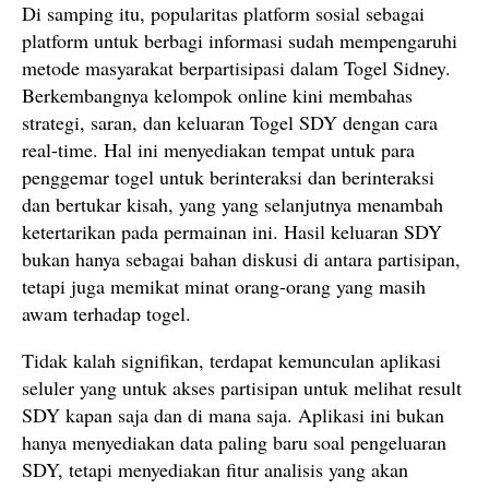
Di samping itu, popularitas platform sosial sebagai
platform untuk berbagi informasi sudah mempengaruhi
metode masyarakat berpartisipasi dalam Togel Sidney.
Berkembangnya kelompok online kini membahas
strategi, saran, dan keluaran Togel SDY dengan cara
real-time. Hal ini menyediakan tempat untuk para
penggemar togel untuk berinteraksi dan berinteraksi
dan bertukar kisah, yang yang selanjutnya menambah
ketertarikan pada permainan ini. Hasil keluaran SDY
bukan hanya sebagai bahan diskusi di antara partisipan,
tetapi juga memikat minat orang-orang yang masih
awam terhadap togel.
Tidak kalah signifikan, terdapat kemunculan aplikasi
seluler yang untuk akses partisipan untuk melihat result
SDY kapan saja dan di mana saja. Aplikasi ini bukan
hanya menyediakan data paling baru soal pengeluaran
SDY, tetapi menyediakan fitur analisis yang akan