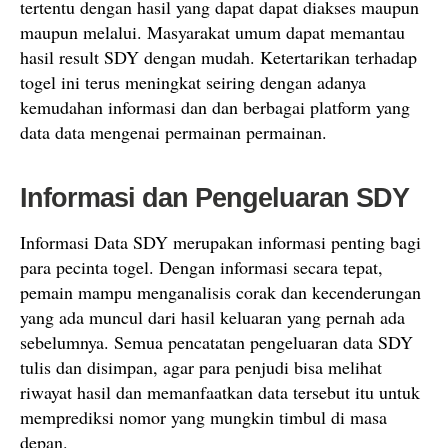
tertentu dengan hasil yang dapat dapat diakses maupun
maupun melalui. Masyarakat umum dapat memantau
hasil result SDY dengan mudah. Ketertarikan terhadap
togel ini terus meningkat seiring dengan adanya
kemudahan informasi dan dan berbagai platform yang
data data mengenai permainan permainan.
Informasi dan Pengeluaran SDY
Informasi Data SDY merupakan informasi penting bagi
para pecinta togel. Dengan informasi secara tepat,
pemain mampu menganalisis corak dan kecenderungan
yang ada muncul dari hasil keluaran yang pernah ada
sebelumnya. Semua pencatatan pengeluaran data SDY
tulis dan disimpan, agar para penjudi bisa melihat
riwayat hasil dan memanfaatkan data tersebut itu untuk
memprediksi nomor yang mungkin timbul di masa
depan.