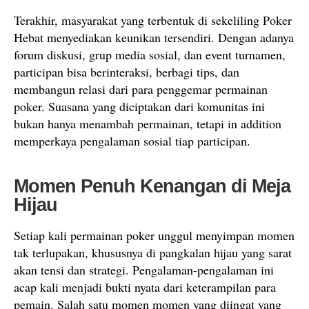
Terakhir, masyarakat yang terbentuk di sekeliling Poker
Hebat menyediakan keunikan tersendiri. Dengan adanya
forum diskusi, grup media sosial, dan event turnamen,
participan bisa berinteraksi, berbagi tips, dan
membangun relasi dari para penggemar permainan
poker. Suasana yang diciptakan dari komunitas ini
bukan hanya menambah permainan, tetapi in addition
memperkaya pengalaman sosial tiap participan.
Momen Penuh Kenangan di Meja
Hijau
Setiap kali permainan poker unggul menyimpan momen
tak terlupakan, khususnya di pangkalan hijau yang sarat
akan tensi dan strategi. Pengalaman-pengalaman ini
acap kali menjadi bukti nyata dari keterampilan para
pemain. Salah satu momen momen yang diingat yang