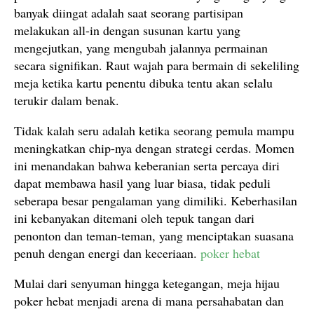
banyak diingat adalah saat seorang partisipan
melakukan all-in dengan susunan kartu yang
mengejutkan, yang mengubah jalannya permainan
secara signifikan. Raut wajah para bermain di sekeliling
meja ketika kartu penentu dibuka tentu akan selalu
terukir dalam benak.
Tidak kalah seru adalah ketika seorang pemula mampu
meningkatkan chip-nya dengan strategi cerdas. Momen
ini menandakan bahwa keberanian serta percaya diri
dapat membawa hasil yang luar biasa, tidak peduli
seberapa besar pengalaman yang dimiliki. Keberhasilan
ini kebanyakan ditemani oleh tepuk tangan dari
penonton dan teman-teman, yang menciptakan suasana
penuh dengan energi dan keceriaan.
poker hebat
Mulai dari senyuman hingga ketegangan, meja hijau
poker hebat menjadi arena di mana persahabatan dan