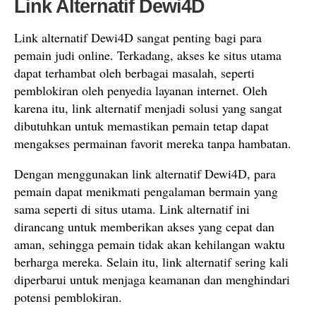
Link Alternatif Dewi4D
Link alternatif Dewi4D sangat penting bagi para
pemain judi online. Terkadang, akses ke situs utama
dapat terhambat oleh berbagai masalah, seperti
pemblokiran oleh penyedia layanan internet. Oleh
karena itu, link alternatif menjadi solusi yang sangat
dibutuhkan untuk memastikan pemain tetap dapat
mengakses permainan favorit mereka tanpa hambatan.
Dengan menggunakan link alternatif Dewi4D, para
pemain dapat menikmati pengalaman bermain yang
sama seperti di situs utama. Link alternatif ini
dirancang untuk memberikan akses yang cepat dan
aman, sehingga pemain tidak akan kehilangan waktu
berharga mereka. Selain itu, link alternatif sering kali
diperbarui untuk menjaga keamanan dan menghindari
potensi pemblokiran.