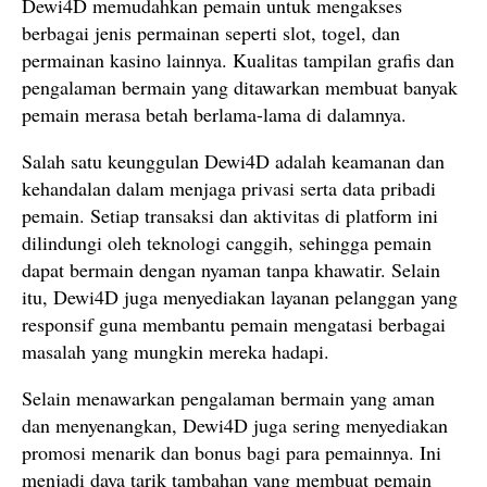
Dewi4D memudahkan pemain untuk mengakses
berbagai jenis permainan seperti slot, togel, dan
permainan kasino lainnya. Kualitas tampilan grafis dan
pengalaman bermain yang ditawarkan membuat banyak
pemain merasa betah berlama-lama di dalamnya.
Salah satu keunggulan Dewi4D adalah keamanan dan
kehandalan dalam menjaga privasi serta data pribadi
pemain. Setiap transaksi dan aktivitas di platform ini
dilindungi oleh teknologi canggih, sehingga pemain
dapat bermain dengan nyaman tanpa khawatir. Selain
itu, Dewi4D juga menyediakan layanan pelanggan yang
responsif guna membantu pemain mengatasi berbagai
masalah yang mungkin mereka hadapi.
Selain menawarkan pengalaman bermain yang aman
dan menyenangkan, Dewi4D juga sering menyediakan
promosi menarik dan bonus bagi para pemainnya. Ini
menjadi daya tarik tambahan yang membuat pemain