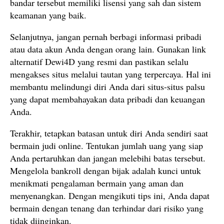
bandar tersebut memiliki lisensi yang sah dan sistem
keamanan yang baik.
Selanjutnya, jangan pernah berbagi informasi pribadi
atau data akun Anda dengan orang lain. Gunakan link
alternatif Dewi4D yang resmi dan pastikan selalu
mengakses situs melalui tautan yang terpercaya. Hal ini
membantu melindungi diri Anda dari situs-situs palsu
yang dapat membahayakan data pribadi dan keuangan
Anda.
Terakhir, tetapkan batasan untuk diri Anda sendiri saat
bermain judi online. Tentukan jumlah uang yang siap
Anda pertaruhkan dan jangan melebihi batas tersebut.
Mengelola bankroll dengan bijak adalah kunci untuk
menikmati pengalaman bermain yang aman dan
menyenangkan. Dengan mengikuti tips ini, Anda dapat
bermain dengan tenang dan terhindar dari risiko yang
tidak diinginkan.