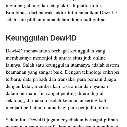
ingin bergabung dan tetap aktif di platform ini.
Kombinasi dari banyak faktor ini menjadikan Dewi4D
salah satu pilihan utama dalam dunia judi online.
Keunggulan Dewi4D
Dewi4D menawarkan berbagai keunggulan yang
membuatnya menonjol di antara situs judi online
lainnya. Salah satu keunggulan utamanya adalah sistem
keamanan yang sangat baik. Dengan teknologi enkripsi
terbaru, data pribadi dan transaksi para pemain dijaga
dengan ketat, memberikan rasa aman dan nyaman
dalam bermain. Ini sangat penting di era digital
sekarang, di mana masalah keamanan sering kali
menjadi perhatian utama bagi para penjudi online.
Selain itu, Dewi4D juga menyediakan berbagai pilihan
permainan yang variatif. Para pemain dapat menikmati