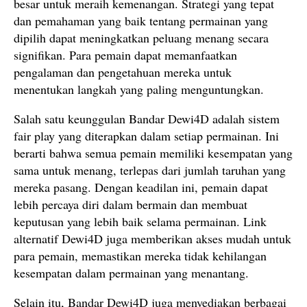
besar untuk meraih kemenangan. Strategi yang tepat
dan pemahaman yang baik tentang permainan yang
dipilih dapat meningkatkan peluang menang secara
signifikan. Para pemain dapat memanfaatkan
pengalaman dan pengetahuan mereka untuk
menentukan langkah yang paling menguntungkan.
Salah satu keunggulan Bandar Dewi4D adalah sistem
fair play yang diterapkan dalam setiap permainan. Ini
berarti bahwa semua pemain memiliki kesempatan yang
sama untuk menang, terlepas dari jumlah taruhan yang
mereka pasang. Dengan keadilan ini, pemain dapat
lebih percaya diri dalam bermain dan membuat
keputusan yang lebih baik selama permainan. Link
alternatif Dewi4D juga memberikan akses mudah untuk
para pemain, memastikan mereka tidak kehilangan
kesempatan dalam permainan yang menantang.
Selain itu, Bandar Dewi4D juga menyediakan berbagai