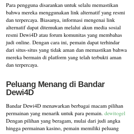
Para pengguna disarankan untuk selalu memastikan
bahwa mereka menggunakan link alternatif yang resmi
dan terpercaya. Biasanya, informasi mengenai link
alternatif dapat ditemukan melalui akun media sosial
resmi Dewi4D atau forum komunitas yang membahas
judi online. Dengan cara ini, pemain dapat terhindar
dari situs-situs yang tidak aman dan memastikan bahwa
mereka bermain di platform yang telah terbukti aman
dan terpercaya.
Peluang Menang di Bandar
Dewi4D
Bandar Dewi4D menawarkan berbagai macam pilihan
permainan yang menarik untuk para pemain.
dewitogel
Dengan pilihan yang beragam, mulai dari judi angka
hingga permainan kasino, pemain memiliki peluang