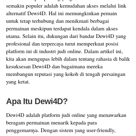
semakin populer adalah kemudahan akses melalui link
alternatif Dewi4D. Hal ini memungkinkan pemain
untuk tetap terhubung dan menikmati berbagai
permainan meskipun terdapat kendala dalam akses
utama. Selain itu, dukungan dari bandar Dewi4D yang
profesional dan terpercaya turut memperkuat posisi
platform ini di industri judi online. Dalam artikel ini,
kita akan mengupas lebih dalam tentang rahasia di balik
kesuksesan Dewi4D dan bagaimana mereka
membangun reputasi yang kokoh di tengah persaingan
yang ketat.
Apa Itu Dewi4D?
Dewi4D adalah platform judi online yang menawarkan
beragam permainan menarik kepada para
penggemarnya. Dengan sistem yang user-friendly,