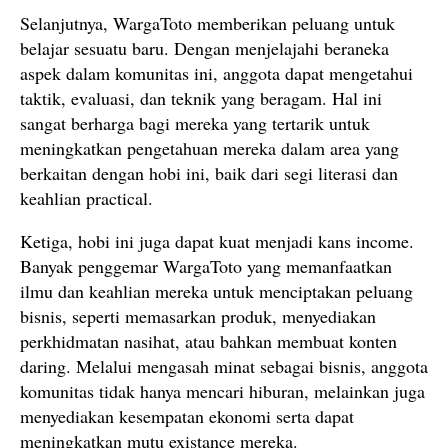
Selanjutnya, WargaToto memberikan peluang untuk
belajar sesuatu baru. Dengan menjelajahi beraneka
aspek dalam komunitas ini, anggota dapat mengetahui
taktik, evaluasi, dan teknik yang beragam. Hal ini
sangat berharga bagi mereka yang tertarik untuk
meningkatkan pengetahuan mereka dalam area yang
berkaitan dengan hobi ini, baik dari segi literasi dan
keahlian practical.
Ketiga, hobi ini juga dapat kuat menjadi kans income.
Banyak penggemar WargaToto yang memanfaatkan
ilmu dan keahlian mereka untuk menciptakan peluang
bisnis, seperti memasarkan produk, menyediakan
perkhidmatan nasihat, atau bahkan membuat konten
daring. Melalui mengasah minat sebagai bisnis, anggota
komunitas tidak hanya mencari hiburan, melainkan juga
menyediakan kesempatan ekonomi serta dapat
meningkatkan mutu existance mereka.