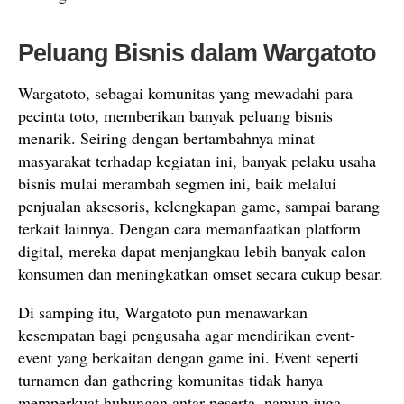
Peluang Bisnis dalam Wargatoto
Wargatoto, sebagai komunitas yang mewadahi para
pecinta toto, memberikan banyak peluang bisnis
menarik. Seiring dengan bertambahnya minat
masyarakat terhadap kegiatan ini, banyak pelaku usaha
bisnis mulai merambah segmen ini, baik melalui
penjualan aksesoris, kelengkapan game, sampai barang
terkait lainnya. Dengan cara memanfaatkan platform
digital, mereka dapat menjangkau lebih banyak calon
konsumen dan meningkatkan omset secara cukup besar.
Di samping itu, Wargatoto pun menawarkan
kesempatan bagi pengusaha agar mendirikan event-
event yang berkaitan dengan game ini. Event seperti
turnamen dan gathering komunitas tidak hanya
memperkuat hubungan antar peserta, namun juga