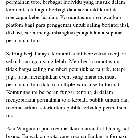
permainan toto, berbagai individu yang masuk dalam
komunitas ini agar berbagi data serta taktik untuk
mencapai keberhasilan. Komunitas ini menawarkan
platfom bagi para penggemar untuk saling berinteraksi,
diskusi, serta mengembangkan pengetahuan seputar
permainan toto.
Seiring berjalannya, komunitas ini berevolusi menjadi
sebuah jaringan yang lebih. Member komunitas ini
tidak hanya saling memberi petunjuk serta trik, tetapi
juga turut menciptakan event yang mana memuat
permainan toto dalam multiple variasi serta format.
Komunitas ini berperan fungsi penting di dalam
menyebarkan permainan toto kepada publik umum dan
membesarkan ketertarikan publik terhadap permainan
ini.
Ada Wargatoto pun memberikan manfaat di bidang hal
bisnis. Banyak anggota yang memanfaatkan informasi