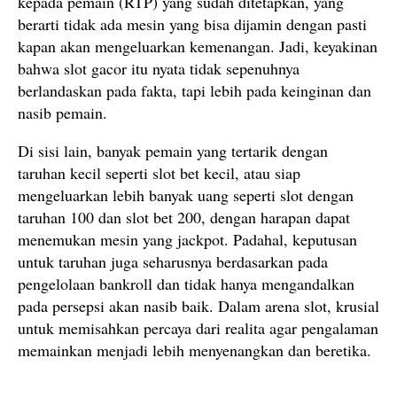
kepada pemain (RTP) yang sudah ditetapkan, yang
berarti tidak ada mesin yang bisa dijamin dengan pasti
kapan akan mengeluarkan kemenangan. Jadi, keyakinan
bahwa slot gacor itu nyata tidak sepenuhnya
berlandaskan pada fakta, tapi lebih pada keinginan dan
nasib pemain.
Di sisi lain, banyak pemain yang tertarik dengan
taruhan kecil seperti slot bet kecil, atau siap
mengeluarkan lebih banyak uang seperti slot dengan
taruhan 100 dan slot bet 200, dengan harapan dapat
menemukan mesin yang jackpot. Padahal, keputusan
untuk taruhan juga seharusnya berdasarkan pada
pengelolaan bankroll dan tidak hanya mengandalkan
pada persepsi akan nasib baik. Dalam arena slot, krusial
untuk memisahkan percaya dari realita agar pengalaman
memainkan menjadi lebih menyenangkan dan beretika.