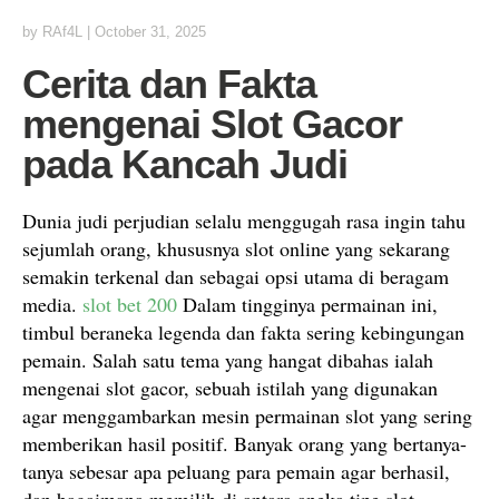
by
RAf4L
|
October 31, 2025
Cerita dan Fakta
mengenai Slot Gacor
pada Kancah Judi
Dunia judi perjudian selalu menggugah rasa ingin tahu
sejumlah orang, khususnya slot online yang sekarang
semakin terkenal dan sebagai opsi utama di beragam
media.
slot bet 200
Dalam tingginya permainan ini,
timbul beraneka legenda dan fakta sering kebingungan
pemain. Salah satu tema yang hangat dibahas ialah
mengenai slot gacor, sebuah istilah yang digunakan
agar menggambarkan mesin permainan slot yang sering
memberikan hasil positif. Banyak orang yang bertanya-
tanya sebesar apa peluang para pemain agar berhasil,