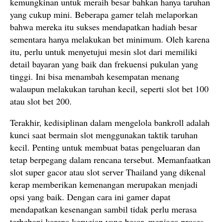
kemungkinan untuk meraih besar bahkan hanya taruhan
yang cukup mini. Beberapa gamer telah melaporkan
bahwa mereka itu sukses mendapatkan hadiah besar
sementara hanya melakukan bet minimum. Oleh karena
itu, perlu untuk menyetujui mesin slot dari memiliki
detail bayaran yang baik dan frekuensi pukulan yang
tinggi. Ini bisa menambah kesempatan menang
walaupun melakukan taruhan kecil, seperti slot bet 100
atau slot bet 200.
Terakhir, kedisiplinan dalam mengelola bankroll adalah
kunci saat bermain slot menggunakan taktik taruhan
kecil. Penting untuk membuat batas pengeluaran dan
tetap berpegang dalam rencana tersebut. Memanfaatkan
slot super gacor atau slot server Thailand yang dikenal
kerap memberikan kemenangan merupakan menjadi
opsi yang baik. Dengan cara ini gamer dapat
mendapatkan kesenangan sambil tidak perlu merasa
terbebani karena kerugian yang besar, menjaga proses