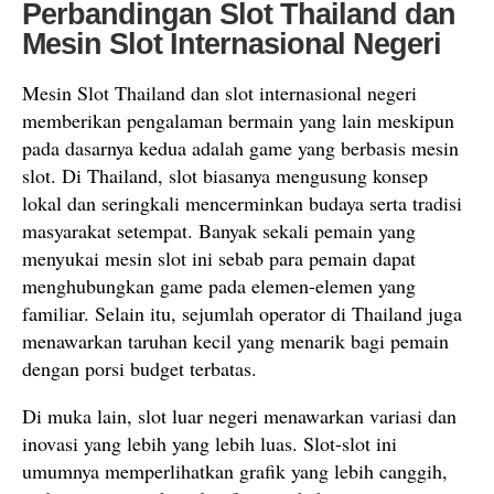
Perbandingan Slot Thailand dan
Mesin Slot Internasional Negeri
Mesin Slot Thailand dan slot internasional negeri
memberikan pengalaman bermain yang lain meskipun
pada dasarnya kedua adalah game yang berbasis mesin
slot. Di Thailand, slot biasanya mengusung konsep
lokal dan seringkali mencerminkan budaya serta tradisi
masyarakat setempat. Banyak sekali pemain yang
menyukai mesin slot ini sebab para pemain dapat
menghubungkan game pada elemen-elemen yang
familiar. Selain itu, sejumlah operator di Thailand juga
menawarkan taruhan kecil yang menarik bagi pemain
dengan porsi budget terbatas.
Di muka lain, slot luar negeri menawarkan variasi dan
inovasi yang lebih yang lebih luas. Slot-slot ini
umumnya memperlihatkan grafik yang lebih canggih,