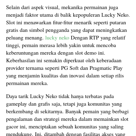
Selain dari aspek visual, mekanika permainan juga
menjadi faktor utama di balik kepopuleran Lucky Neko.
Slot ini menawarkan fitur-fitur menarik seperti putaran
gratis dan simbol pengganda yang dapat meningkatkan
peluang menang.
lucky neko
Dengan RTP yang relatif
tinggi, pemain merasa lebih yakin untuk mencoba
keberuntungan mereka dengan slot demo ini.
Keberhasilan ini semakin diperkuat oleh keberadaan
provider ternama seperti PG Soft dan Pragmatic Play
yang menjamin kualitas dan inovasi dalam setiap rilis
permainan mereka.
Daya tarik Lucky Neko tidak hanya terbatas pada
gameplay dan grafis saja, tetapi juga komunitas yang
berkembang di sekitarnya. Banyak pemain yang berbagi
pengalaman dan strategi mereka dalam memainkan slot
gacor ini, menciptakan sebuah komunitas yang saling
mendukung. Ini, ditambah dengan fasilitas akses yang