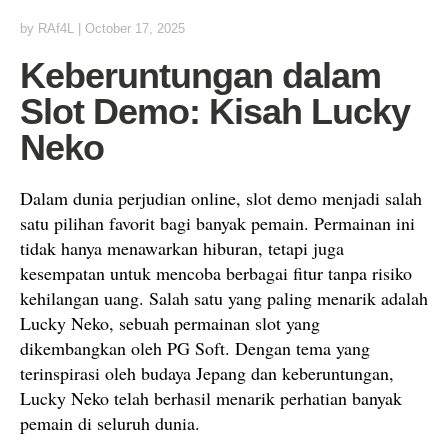
by
RAf4L
|
October 17, 2025
Keberuntungan dalam
Slot Demo: Kisah Lucky
Neko
Dalam dunia perjudian online, slot demo menjadi salah
satu pilihan favorit bagi banyak pemain. Permainan ini
tidak hanya menawarkan hiburan, tetapi juga
kesempatan untuk mencoba berbagai fitur tanpa risiko
kehilangan uang. Salah satu yang paling menarik adalah
Lucky Neko, sebuah permainan slot yang
dikembangkan oleh PG Soft. Dengan tema yang
terinspirasi oleh budaya Jepang dan keberuntungan,
Lucky Neko telah berhasil menarik perhatian banyak
pemain di seluruh dunia.