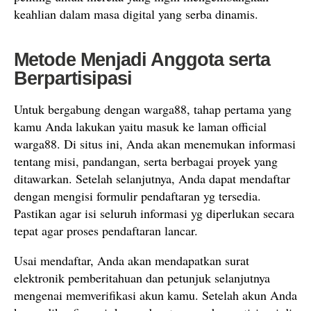
keahlian dalam masa digital yang serba dinamis.
Metode Menjadi Anggota serta
Berpartisipasi
Untuk bergabung dengan warga88, tahap pertama yang
kamu Anda lakukan yaitu masuk ke laman official
warga88. Di situs ini, Anda akan menemukan informasi
tentang misi, pandangan, serta berbagai proyek yang
ditawarkan. Setelah selanjutnya, Anda dapat mendaftar
dengan mengisi formulir pendaftaran yg tersedia.
Pastikan agar isi seluruh informasi yg diperlukan secara
tepat agar proses pendaftaran lancar.
Usai mendaftar, Anda akan mendapatkan surat
elektronik pemberitahuan dan petunjuk selanjutnya
mengenai memverifikasi akun kamu. Setelah akun Anda