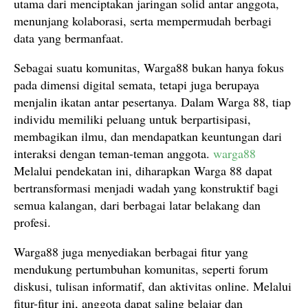
utama dari menciptakan jaringan solid antar anggota,
menunjang kolaborasi, serta mempermudah berbagi
data yang bermanfaat.
Sebagai suatu komunitas, Warga88 bukan hanya fokus
pada dimensi digital semata, tetapi juga berupaya
menjalin ikatan antar pesertanya. Dalam Warga 88, tiap
individu memiliki peluang untuk berpartisipasi,
membagikan ilmu, dan mendapatkan keuntungan dari
interaksi dengan teman-teman anggota.
warga88
Melalui pendekatan ini, diharapkan Warga 88 dapat
bertransformasi menjadi wadah yang konstruktif bagi
semua kalangan, dari berbagai latar belakang dan
profesi.
Warga88 juga menyediakan berbagai fitur yang
mendukung pertumbuhan komunitas, seperti forum
diskusi, tulisan informatif, dan aktivitas online. Melalui
fitur-fitur ini, anggota dapat saling belajar dan