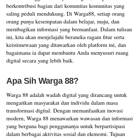
berkontribusi bagian dari komunitas komunitas yang
saling peduli mendukung. Di Warga88, setiap orang
orang punya kesempatan dalam belajar, maju, dan
membagikan informasi yang bermanfaat. Dalam tulisan
ini, kita akan menjelajahi beraneka ragam fitur serta
keistimewaan yang ditawarkan oleh platform ini, dan
bagaimana ia dapat membantu Anda menyusuri ruang
digital secara yang lebih baik.
Apa Sih Warga 88?
Warga 88 adalah wadah digital yang dirancang untuk
mengaitkan masyarakat dan individu dalam masa
transformasi digital. Dengan memanfaatkan inovasi
modern, Warga 88 menawarkan wawasan dan informasi
yang berguna bagi penggunanya untuk berpartisipasi
dalam berbagai aktivitas sosial dan ekonomi. Tujuan