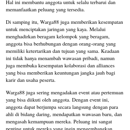
Hal ini membantu anggota untuk selalu terbarui dan
memanfaatkan peluang yang tersedia.
Di samping itu, Warga88 juga memberikan kesempatan
untuk menciptakan jaringan yang kaya. Melalui
menghadirkan beragam kelompok yang beragam,
anggota bisa berhubungan dengan orang-orang yang
memiliki ketertarikan dan tujuan yang sama. Keadaan
ini tidak hanya menambah wawasan pribadi, namun
juga membuka kesempatan kolaborasi dan alliances
yang bisa memberikan keuntungan jangka jauh bagi
karir dan usaha peserta.
Warga88 juga sering mengadakan event atau pertemuan
yang bisa diikuti oleh anggota. Dengan event ini,
anggota dapat berjumpa secara langsung dengan para
ahli di bidang daring, mendapatkan wawasan baru, dan
mengasah kemampuan mereka. Peluang ini sangat
penting untuk mereka yang ingin mengembangkan