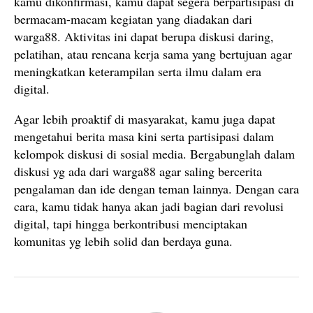
kamu dikonfirmasi, kamu dapat segera berpartisipasi di
bermacam-macam kegiatan yang diadakan dari
warga88. Aktivitas ini dapat berupa diskusi daring,
pelatihan, atau rencana kerja sama yang bertujuan agar
meningkatkan keterampilan serta ilmu dalam era
digital.
Agar lebih proaktif di masyarakat, kamu juga dapat
mengetahui berita masa kini serta partisipasi dalam
kelompok diskusi di sosial media. Bergabunglah dalam
diskusi yg ada dari warga88 agar saling bercerita
pengalaman dan ide dengan teman lainnya. Dengan cara
cara, kamu tidak hanya akan jadi bagian dari revolusi
digital, tapi hingga berkontribusi menciptakan
komunitas yg lebih solid dan berdaya guna.