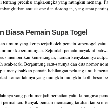
si tentang prediksi angka-angka yang mungkin menang. Par
embangkitkan antusiasme dan dorongan, yang amat penti
n Biasa Pemain Supa Togel
han umum yang kerap terjadi oleh pemain supertogel yaitu t
a nomor keberuntungan. Sejumlah pemain meyakini bahwa
erus memberikan kemenangan, namun kenyataannya output
lah acak-acak. Bergantung satu-satunya dan dua nomor nom
apat menyebabkan pemain kehilangan peluang untuk mena
iasi nomor lainnya yang mungkin mungkin lebih besar be
lainnya yang perlu menjadi perhatian yaitu kurangnya pe
egi permainan. Banyak pemain memasang taruhan tanpa m