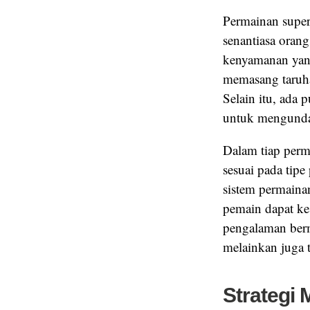
Permainan supert
senantiasa oran
kenyamanan yan
memasang taruha
Selain itu, ada 
untuk mengunda
Dalam tiap perm
sesuai pada tip
sistem permaina
pemain dapat ke
pengalaman berm
melainkan juga t
Strategi 