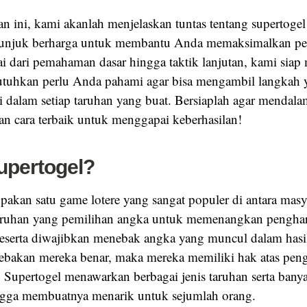
n ini, kami akanlah menjelaskan tuntas tentang supertogel
unjuk berharga untuk membantu Anda memaksimalkan p
i dari pemahaman dasar hingga taktik lanjutan, kami sia
tuhkan perlu Anda pahami agar bisa mengambil langkah 
ri dalam setiap taruhan yang buat. Bersiaplah agar mendala
an cara terbaik untuk menggapai keberhasilan!
upertogel?
akan satu game lotere yang sangat populer di antara masya
taruhan yang pemilihan angka untuk memenangkan pengha
peserta diwajibkan menebak angka yang muncul dalam hasi
tebakan mereka benar, maka mereka memiliki hak atas pen
. Supertogel menawarkan berbagai jenis taruhan serta banya
ngga membuatnya menarik untuk sejumlah orang.