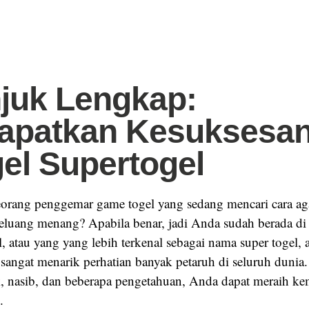
juk Lengkap:
apatkan Kesuksesa
gel Supertogel
rang penggemar game togel yang sedang mencari cara ag
luang menang? Apabila benar, jadi Anda sudah berada di 
l, atau yang yang lebih terkenal sebagai nama super togel, 
sangat menarik perhatian banyak petaruh di seluruh dunia
k, nasib, dan beberapa pengetahuan, Anda dapat meraih 
.