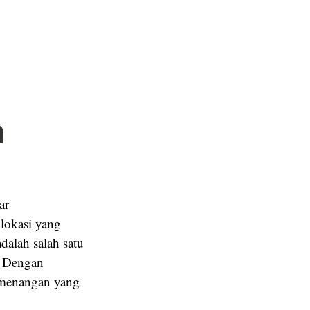
n
ar
lokasi yang
adalah salah satu
. Dengan
kemenangan yang