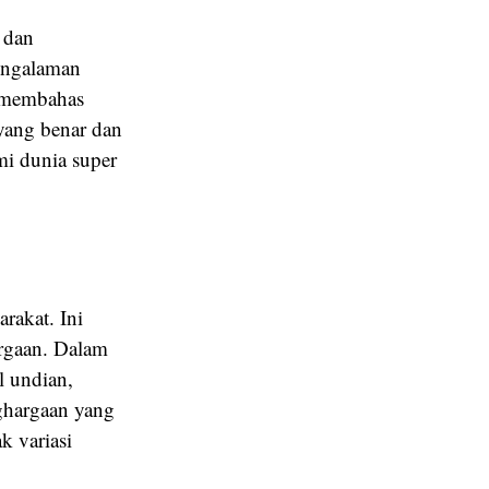
 dan
engalaman
p membahas
yang benar dan
mi dunia super
rakat. Ini
rgaan. Dalam
l undian,
ghargaan yang
k variasi