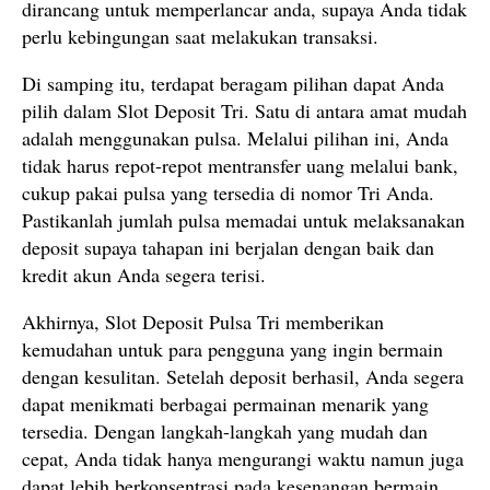
dirancang untuk memperlancar anda, supaya Anda tidak
perlu kebingungan saat melakukan transaksi.
Di samping itu, terdapat beragam pilihan dapat Anda
pilih dalam Slot Deposit Tri. Satu di antara amat mudah
adalah menggunakan pulsa. Melalui pilihan ini, Anda
tidak harus repot-repot mentransfer uang melalui bank,
cukup pakai pulsa yang tersedia di nomor Tri Anda.
Pastikanlah jumlah pulsa memadai untuk melaksanakan
deposit supaya tahapan ini berjalan dengan baik dan
kredit akun Anda segera terisi.
Akhirnya, Slot Deposit Pulsa Tri memberikan
kemudahan untuk para pengguna yang ingin bermain
dengan kesulitan. Setelah deposit berhasil, Anda segera
dapat menikmati berbagai permainan menarik yang
tersedia. Dengan langkah-langkah yang mudah dan
cepat, Anda tidak hanya mengurangi waktu namun juga
dapat lebih berkonsentrasi pada kesenangan bermain.