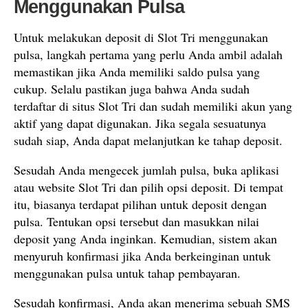
Menggunakan Pulsa
Untuk melakukan deposit di Slot Tri menggunakan
pulsa, langkah pertama yang perlu Anda ambil adalah
memastikan jika Anda memiliki saldo pulsa yang
cukup. Selalu pastikan juga bahwa Anda sudah
terdaftar di situs Slot Tri dan sudah memiliki akun yang
aktif yang dapat digunakan. Jika segala sesuatunya
sudah siap, Anda dapat melanjutkan ke tahap deposit.
Sesudah Anda mengecek jumlah pulsa, buka aplikasi
atau website Slot Tri dan pilih opsi deposit. Di tempat
itu, biasanya terdapat pilihan untuk deposit dengan
pulsa. Tentukan opsi tersebut dan masukkan nilai
deposit yang Anda inginkan. Kemudian, sistem akan
menyuruh konfirmasi jika Anda berkeinginan untuk
menggunakan pulsa untuk tahap pembayaran.
Sesudah konfirmasi, Anda akan menerima sebuah SMS