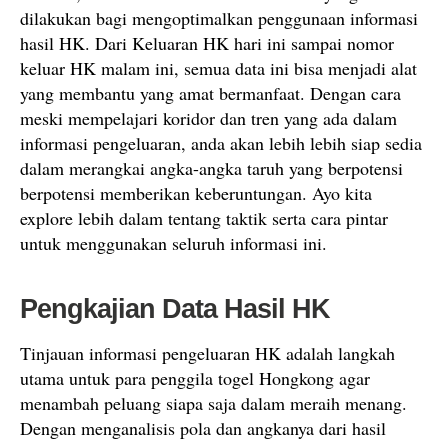
dilakukan bagi mengoptimalkan penggunaan informasi
hasil HK. Dari Keluaran HK hari ini sampai nomor
keluar HK malam ini, semua data ini bisa menjadi alat
yang membantu yang amat bermanfaat. Dengan cara
meski mempelajari koridor dan tren yang ada dalam
informasi pengeluaran, anda akan lebih lebih siap sedia
dalam merangkai angka-angka taruh yang berpotensi
berpotensi memberikan keberuntungan. Ayo kita
explore lebih dalam tentang taktik serta cara pintar
untuk menggunakan seluruh informasi ini.
Pengkajian Data Hasil HK
Tinjauan informasi pengeluaran HK adalah langkah
utama untuk para penggila togel Hongkong agar
menambah peluang siapa saja dalam meraih menang.
Dengan menganalisis pola dan angkanya dari hasil