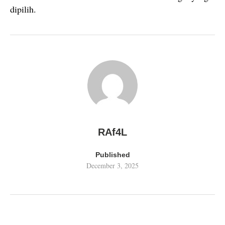
dipilih.
RAf4L
Published
December 3, 2025