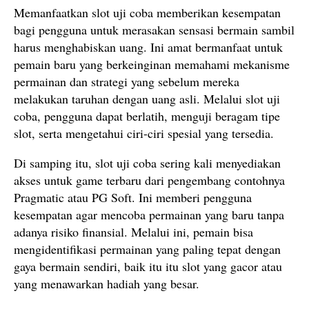
Memanfaatkan slot uji coba memberikan kesempatan
bagi pengguna untuk merasakan sensasi bermain sambil
harus menghabiskan uang. Ini amat bermanfaat untuk
pemain baru yang berkeinginan memahami mekanisme
permainan dan strategi yang sebelum mereka
melakukan taruhan dengan uang asli. Melalui slot uji
coba, pengguna dapat berlatih, menguji beragam tipe
slot, serta mengetahui ciri-ciri spesial yang tersedia.
Di samping itu, slot uji coba sering kali menyediakan
akses untuk game terbaru dari pengembang contohnya
Pragmatic atau PG Soft. Ini memberi pengguna
kesempatan agar mencoba permainan yang baru tanpa
adanya risiko finansial. Melalui ini, pemain bisa
mengidentifikasi permainan yang paling tepat dengan
gaya bermain sendiri, baik itu itu slot yang gacor atau
yang menawarkan hadiah yang besar.