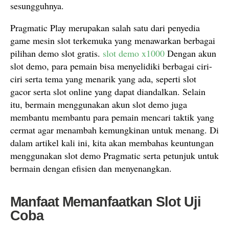
sesungguhnya.
Pragmatic Play merupakan salah satu dari penyedia
game mesin slot terkemuka yang menawarkan berbagai
pilihan demo slot gratis.
slot demo x1000
Dengan akun
slot demo, para pemain bisa menyelidiki berbagai ciri-
ciri serta tema yang menarik yang ada, seperti slot
gacor serta slot online yang dapat diandalkan. Selain
itu, bermain menggunakan akun slot demo juga
membantu membantu para pemain mencari taktik yang
cermat agar menambah kemungkinan untuk menang. Di
dalam artikel kali ini, kita akan membahas keuntungan
menggunakan slot demo Pragmatic serta petunjuk untuk
bermain dengan efisien dan menyenangkan.
Manfaat Memanfaatkan Slot Uji
Coba