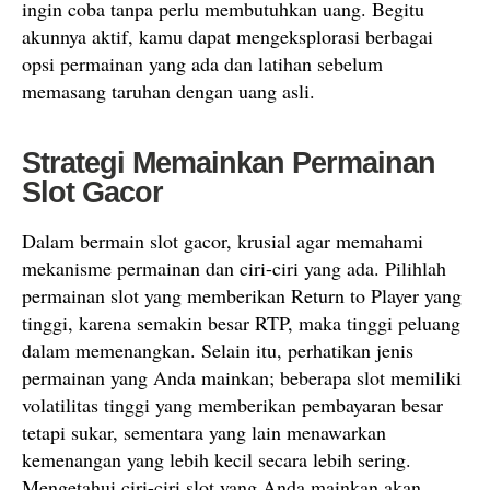
ingin coba tanpa perlu membutuhkan uang. Begitu
akunnya aktif, kamu dapat mengeksplorasi berbagai
opsi permainan yang ada dan latihan sebelum
memasang taruhan dengan uang asli.
Strategi Memainkan Permainan
Slot Gacor
Dalam bermain slot gacor, krusial agar memahami
mekanisme permainan dan ciri-ciri yang ada. Pilihlah
permainan slot yang memberikan Return to Player yang
tinggi, karena semakin besar RTP, maka tinggi peluang
dalam memenangkan. Selain itu, perhatikan jenis
permainan yang Anda mainkan; beberapa slot memiliki
volatilitas tinggi yang memberikan pembayaran besar
tetapi sukar, sementara yang lain menawarkan
kemenangan yang lebih kecil secara lebih sering.
Mengetahui ciri-ciri slot yang Anda mainkan akan