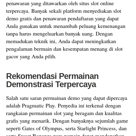
penawaran yang ditawarkan oleh situs slot online
terpercaya. Banyak sekali platform menyediakan slot
demo gratis dan penawaran pendaftaran yang dapat
Anda gunakan untuk menambah peluang kemenangan
tanpa harus mengeluarkan banyak uang. Dengan
memadukan teknik ini, Anda dapat meningkatkan
pengalaman bermain dan kesempatan menang di slot
gacor yang Anda pilih.
Rekomendasi Permainan
Demonstrasi Terpercaya
Salah satu saran permainan demo yang dapat dipercaya
adalah Pragmatic Play. Penyedia ini terkenal dengan
rangkaian permainan slot yang beragam dan kualitas
grafis yang menarik. Dengan banyaknya sejumlah game
seperti Gates of Olympus, serta Starlight Princess, dan
serta Sweet Bonanza para pemain dapat mendapatkan