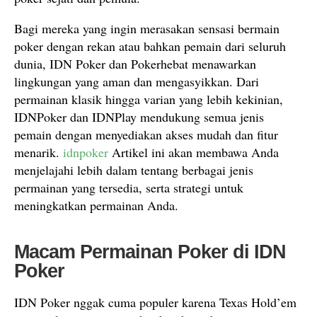
Bagi mereka yang ingin merasakan sensasi bermain
poker dengan rekan atau bahkan pemain dari seluruh
dunia, IDN Poker dan Pokerhebat menawarkan
lingkungan yang aman dan mengasyikkan. Dari
permainan klasik hingga varian yang lebih kekinian,
IDNPoker dan IDNPlay mendukung semua jenis
pemain dengan menyediakan akses mudah dan fitur
menarik.
idnpoker
Artikel ini akan membawa Anda
menjelajahi lebih dalam tentang berbagai jenis
permainan yang tersedia, serta strategi untuk
meningkatkan permainan Anda.
Macam Permainan Poker di IDN
Poker
IDN Poker nggak cuma populer karena Texas Hold’em