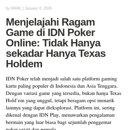
by
RAf4L
|
January 8, 2026
Menjelajahi Ragam
Game di IDN Poker
Online: Tidak Hanya
sekadar Hanya Texas
Holdem
IDN Poker telah menjadi salah satu platform gaming
kartu paling populer di Indonesia dan Asia Tenggara.
Dengan variasi game yang tersedia, bukan hanya Texas
Hold’em yang unggul, tetapi beragam opsi menarik
lainnya yang dapat dieksplorasi. Platform ini, sering
dikenal dengan IDN Play, menawarkan pengalaman
bermain yang luar biasa bagi sejumlah penggemar
poker sejati dan pemula.