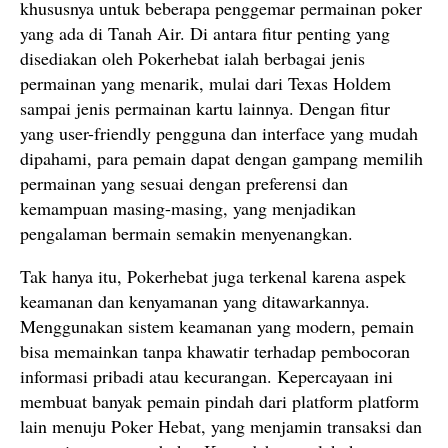
khususnya untuk beberapa penggemar permainan poker
yang ada di Tanah Air. Di antara fitur penting yang
disediakan oleh Pokerhebat ialah berbagai jenis
permainan yang menarik, mulai dari Texas Holdem
sampai jenis permainan kartu lainnya. Dengan fitur
yang user-friendly pengguna dan interface yang mudah
dipahami, para pemain dapat dengan gampang memilih
permainan yang sesuai dengan preferensi dan
kemampuan masing-masing, yang menjadikan
pengalaman bermain semakin menyenangkan.
Tak hanya itu, Pokerhebat juga terkenal karena aspek
keamanan dan kenyamanan yang ditawarkannya.
Menggunakan sistem keamanan yang modern, pemain
bisa memainkan tanpa khawatir terhadap pembocoran
informasi pribadi atau kecurangan. Kepercayaan ini
membuat banyak pemain pindah dari platform platform
lain menuju Poker Hebat, yang menjamin transaksi dan