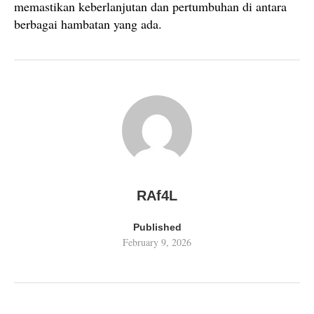
memastikan keberlanjutan dan pertumbuhan di antara
berbagai hambatan yang ada.
RAf4L
Published
February 9, 2026