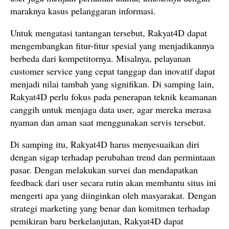
maraknya kasus pelanggaran informasi.
Untuk mengatasi tantangan tersebut, Rakyat4D dapat
mengembangkan fitur-fitur spesial yang menjadikannya
berbeda dari kompetitornya. Misalnya, pelayanan
customer service yang cepat tanggap dan inovatif dapat
menjadi nilai tambah yang signifikan. Di samping lain,
Rakyat4D perlu fokus pada penerapan teknik keamanan
canggih untuk menjaga data user, agar mereka merasa
nyaman dan aman saat menggunakan servis tersebut.
Di samping itu, Rakyat4D harus menyesuaikan diri
dengan sigap terhadap perubahan trend dan permintaan
pasar. Dengan melakukan survei dan mendapatkan
feedback dari user secara rutin akan membantu situs ini
mengerti apa yang diinginkan oleh masyarakat. Dengan
strategi marketing yang benar dan komitmen terhadap
pemikiran baru berkelanjutan, Rakyat4D dapat