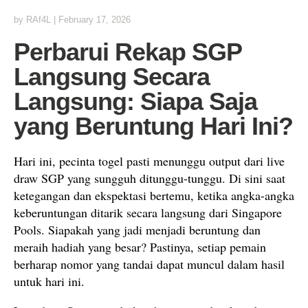
by
RAf4L
|
February 17, 2026
Perbarui Rekap SGP
Langsung Secara
Langsung: Siapa Saja
yang Beruntung Hari Ini?
Hari ini, pecinta togel pasti menunggu output dari live
draw SGP yang sungguh ditunggu-tunggu. Di sini saat
ketegangan dan ekspektasi bertemu, ketika angka-angka
keberuntungan ditarik secara langsung dari Singapore
Pools. Siapakah yang jadi menjadi beruntung dan
meraih hadiah yang besar? Pastinya, setiap pemain
berharap nomor yang tandai dapat muncul dalam hasil
untuk hari ini.