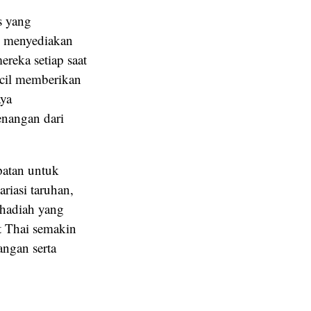
s yang
n menyediakan
ereka setiap saat
kecil memberikan
aya
enangan dari
patan untuk
riasi taruhan,
 hadiah yang
t Thai semakin
angan serta