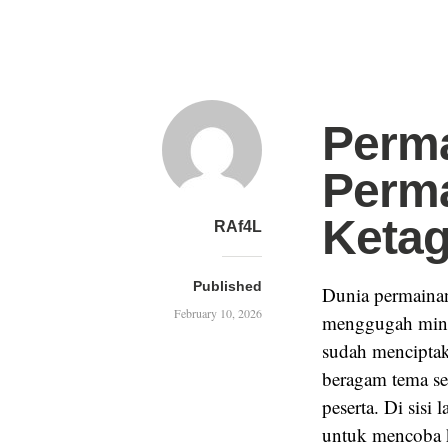
Perma
Perma
Ketag
RAf4L
Published
Dunia permainan 
February 10, 2026
menggugah minat
sudah menciptak
beragam tema se
peserta. Di sis
untuk mencoba k