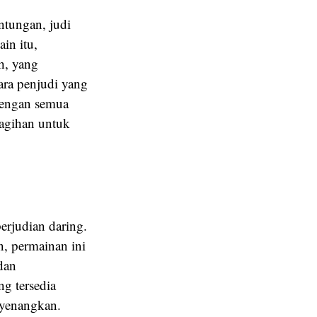
ntungan, judi
in itu,
h, yang
ara penjudi yang
Dengan semua
tagihan untuk
perjudian daring.
, permainan ini
dan
g tersedia
nyenangkan.