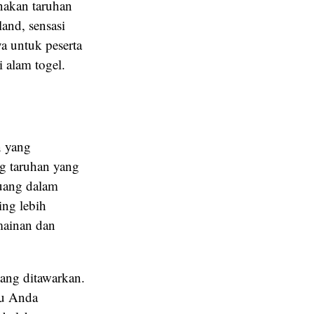
nakan taruhan
land, sensasi
a untuk peserta
 alam togel.
n yang
g taruhan yang
uang dalam
ing lebih
mainan dan
yang ditawarkan.
itu Anda