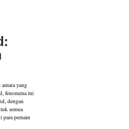
d:
n
 antara yang
d, fenomena ini
and, dengan
untuk semua
gi para pemain