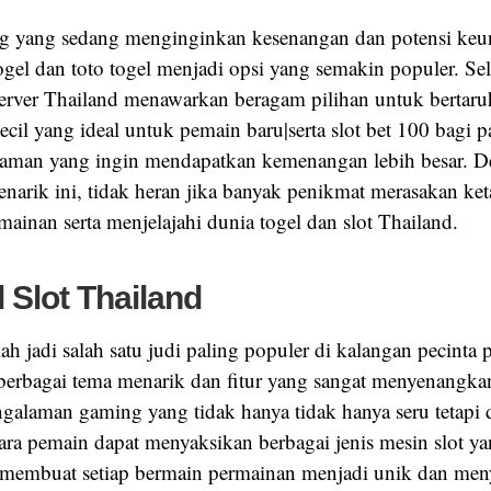
g yang sedang menginginkan kesenangan dan potensi keu
ogel dan toto togel menjadi opsi yang semakin populer. Sela
server Thailand menawarkan beragam pilihan untuk bertaru
cil yang ideal untuk pemain baru|serta slot bet 100 bagi p
laman yang ingin mendapatkan kemenangan lebih besar. 
enarik ini, tidak heran jika banyak penikmat merasakan ke
ainan serta menjelajahi dunia togel dan slot Thailand.
 Slot Thailand
lah jadi salah satu judi paling populer di kalangan pecinta 
erbagai tema menarik dan fitur yang sangat menyenangkan
alaman gaming yang tidak hanya tidak hanya seru tetapi 
ra pemain dapat menyaksikan berbagai jenis mesin slot yan
 membuat setiap bermain permainan menjadi unik dan me