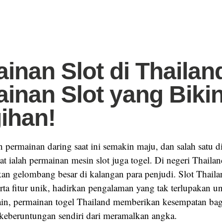
inan Slot di Thailan
inan Slot yang Biki
ihan!
permainan daring saat ini semakin maju, dan salah satu di
 ialah permainan mesin slot juga togel. Di negeri Thailan
an gelombang besar di kalangan para penjudi. Slot Thail
rta fitur unik, hadirkan pengalaman yang tak terlupakan 
i lain, permainan togel Thailand memberikan kesempatan ba
eberuntungan sendiri dari meramalkan angka.