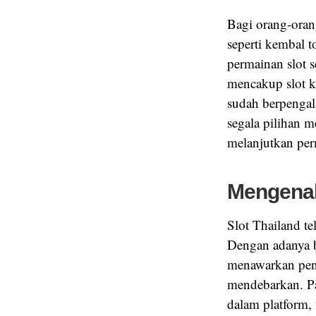
Bagi orang-oran
seperti kembal t
permainan slot 
mencakup slot ke
sudah berpenga
segala pilihan m
melanjutkan perm
Mengenal
Slot Thailand te
Dengan adanya b
menawarkan peng
mendebarkan. Pa
dalam platform,