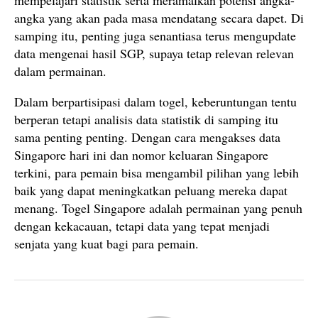
mempelajari statistik serta meramalkan potensi angka-
angka yang akan pada masa mendatang secara dapet. Di
samping itu, penting juga senantiasa terus mengupdate
data mengenai hasil SGP, supaya tetap relevan relevan
dalam permainan.
Dalam berpartisipasi dalam togel, keberuntungan tentu
berperan tetapi analisis data statistik di samping itu
sama penting penting. Dengan cara mengakses data
Singapore hari ini dan nomor keluaran Singapore
terkini, para pemain bisa mengambil pilihan yang lebih
baik yang dapat meningkatkan peluang mereka dapat
menang. Togel Singapore adalah permainan yang penuh
dengan kekacauan, tetapi data yang tepat menjadi
senjata yang kuat bagi para pemain.