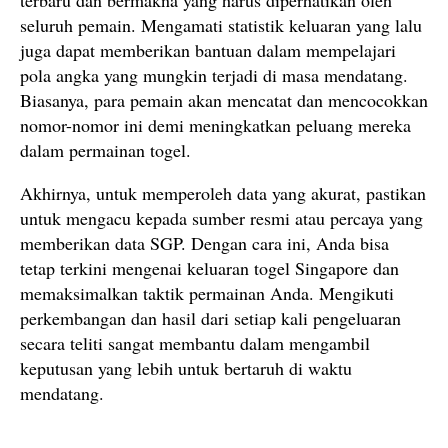
terbaru dan bermakna yang harus diperhatikan oleh
seluruh pemain. Mengamati statistik keluaran yang lalu
juga dapat memberikan bantuan dalam mempelajari
pola angka yang mungkin terjadi di masa mendatang.
Biasanya, para pemain akan mencatat dan mencocokkan
nomor-nomor ini demi meningkatkan peluang mereka
dalam permainan togel.
Akhirnya, untuk memperoleh data yang akurat, pastikan
untuk mengacu kepada sumber resmi atau percaya yang
memberikan data SGP. Dengan cara ini, Anda bisa
tetap terkini mengenai keluaran togel Singapore dan
memaksimalkan taktik permainan Anda. Mengikuti
perkembangan dan hasil dari setiap kali pengeluaran
secara teliti sangat membantu dalam mengambil
keputusan yang lebih untuk bertaruh di waktu
mendatang.