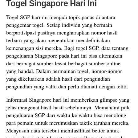
Togel Singapore Hari Ini
Togel SGP hari ini menjadi topik panas di antara
penggemar togel. Setiap individu yang bermain
berpartisipasi pastinya mengharapkan nomor hasil
terbaru yang akan menentukan mendefinisikan
kemenangan sisi mereka. Bagi togel SGP, data tentang
pengeluaran Singapore pada hari ini bisa ditemukan
dari berbagai sumber lewat berbagai sumber online
yang handal. Dalam permainan togel, nomor-nomor
yang dikeluarkan adalah hasil dari pengundian
pengundian yang valid dan perlu diamati dengan teliti.
Informasi Singapore hari ini memberikan glimpse yang
jelas mengenai hasil-hasil sebelumnya. Memahami pola
pengeluaran SGP dari waktu ke waktu bisa menolong
para pemain untuk merumuskan taktik taruhan mereka.
Menyusun data tersebut memfasilitasi bettor untuk