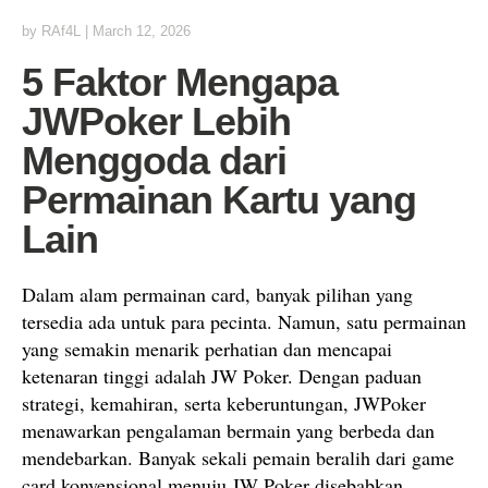
by
RAf4L
|
March 12, 2026
5 Faktor Mengapa
JWPoker Lebih
Menggoda dari
Permainan Kartu yang
Lain
Dalam alam permainan card, banyak pilihan yang
tersedia ada untuk para pecinta. Namun, satu permainan
yang semakin menarik perhatian dan mencapai
ketenaran tinggi adalah JW Poker. Dengan paduan
strategi, kemahiran, serta keberuntungan, JWPoker
menawarkan pengalaman bermain yang berbeda dan
mendebarkan. Banyak sekali pemain beralih dari game
card konvensional menuju JW Poker disebabkan