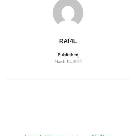
RAf4L
Published
March 12, 2026