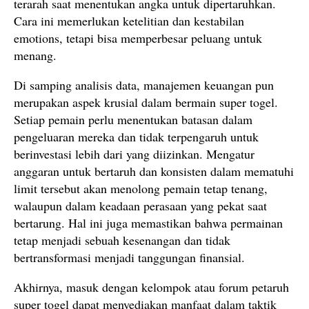
terarah saat menentukan angka untuk dipertaruhkan.
Cara ini memerlukan ketelitian dan kestabilan
emotions, tetapi bisa memperbesar peluang untuk
menang.
Di samping analisis data, manajemen keuangan pun
merupakan aspek krusial dalam bermain super togel.
Setiap pemain perlu menentukan batasan dalam
pengeluaran mereka dan tidak terpengaruh untuk
berinvestasi lebih dari yang diizinkan. Mengatur
anggaran untuk bertaruh dan konsisten dalam mematuhi
limit tersebut akan menolong pemain tetap tenang,
walaupun dalam keadaan perasaan yang pekat saat
bertarung. Hal ini juga memastikan bahwa permainan
tetap menjadi sebuah kesenangan dan tidak
bertransformasi menjadi tanggungan finansial.
Akhirnya, masuk dengan kelompok atau forum petaruh
super togel dapat menyediakan manfaat dalam taktik