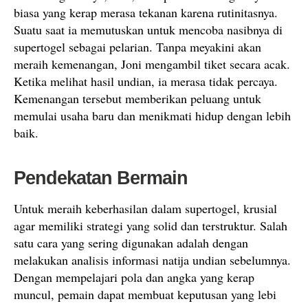
biasa yang kerap merasa tekanan karena rutinitasnya.
Suatu saat ia memutuskan untuk mencoba nasibnya di
supertogel sebagai pelarian. Tanpa meyakini akan
meraih kemenangan, Joni mengambil tiket secara acak.
Ketika melihat hasil undian, ia merasa tidak percaya.
Kemenangan tersebut memberikan peluang untuk
memulai usaha baru dan menikmati hidup dengan lebih
baik.
Pendekatan Bermain
Untuk meraih keberhasilan dalam supertogel, krusial
agar memiliki strategi yang solid dan terstruktur. Salah
satu cara yang sering digunakan adalah dengan
melakukan analisis informasi natija undian sebelumnya.
Dengan mempelajari pola dan angka yang kerap
muncul, pemain dapat membuat keputusan yang lebi