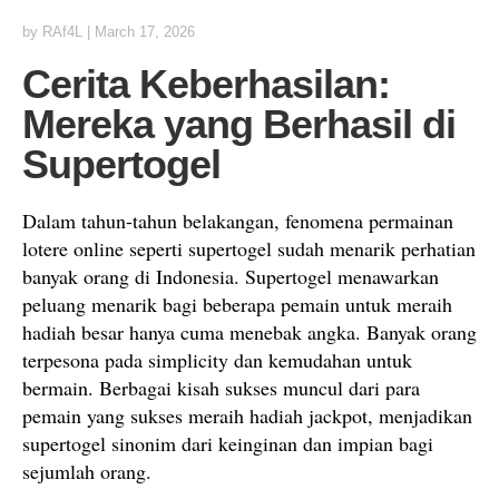
by
RAf4L
|
March 17, 2026
Cerita Keberhasilan:
Mereka yang Berhasil di
Supertogel
Dalam tahun-tahun belakangan, fenomena permainan
lotere online seperti supertogel sudah menarik perhatian
banyak orang di Indonesia. Supertogel menawarkan
peluang menarik bagi beberapa pemain untuk meraih
hadiah besar hanya cuma menebak angka. Banyak orang
terpesona pada simplicity dan kemudahan untuk
bermain. Berbagai kisah sukses muncul dari para
pemain yang sukses meraih hadiah jackpot, menjadikan
supertogel sinonim dari keinginan dan impian bagi
sejumlah orang.