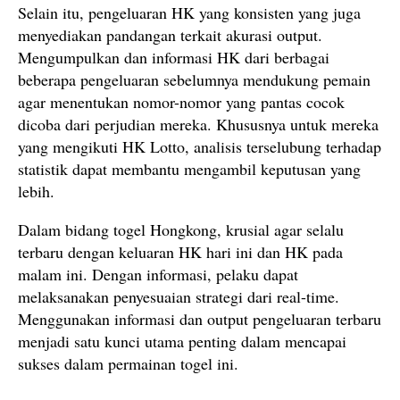
Selain itu, pengeluaran HK yang konsisten yang juga
menyediakan pandangan terkait akurasi output.
Mengumpulkan dan informasi HK dari berbagai
beberapa pengeluaran sebelumnya mendukung pemain
agar menentukan nomor-nomor yang pantas cocok
dicoba dari perjudian mereka. Khususnya untuk mereka
yang mengikuti HK Lotto, analisis terselubung terhadap
statistik dapat membantu mengambil keputusan yang
lebih.
Dalam bidang togel Hongkong, krusial agar selalu
terbaru dengan keluaran HK hari ini dan HK pada
malam ini. Dengan informasi, pelaku dapat
melaksanakan penyesuaian strategi dari real-time.
Menggunakan informasi dan output pengeluaran terbaru
menjadi satu kunci utama penting dalam mencapai
sukses dalam permainan togel ini.