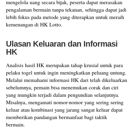
mengelola uang secara bijak, peserta dapat merasakan
pengalaman bermain tanpa tekanan, sehingga dapat jadi
lebih fokus pada metode yang diterapkan untuk meraih
kemenangan di HK Lotto.
Ulasan Keluaran dan Informasi
HK
Analisis hasil HK merupakan tahap krusial untuk para
pelaku togel untuk ingin meningkatkan peluang untung.
Melalui memahami informasi HK dari telah dikeluarkan
sebelumnya, pemain bisa menemukan corak dan ciri
yang mungkin terjadi dalam pengundian selanjutnya.
Misalnya, mengamati nomor-nomor yang sering sering
keluar atau kombinasi yang jarang sangat keluar dapat
memberikan pandangan bermanfaat bagi taktik
bermain.