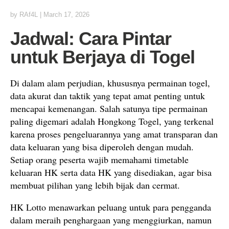
by
RAf4L
|
March 17, 2026
Jadwal: Cara Pintar
untuk Berjaya di Togel
Di dalam alam perjudian, khususnya permainan togel,
data akurat dan taktik yang tepat amat penting untuk
mencapai kemenangan. Salah satunya tipe permainan
paling digemari adalah Hongkong Togel, yang terkenal
karena proses pengeluarannya yang amat transparan dan
data keluaran yang bisa diperoleh dengan mudah.
Setiap orang peserta wajib memahami timetable
keluaran HK serta data HK yang disediakan, agar bisa
membuat pilihan yang lebih bijak dan cermat.
HK Lotto menawarkan peluang untuk para pengganda
dalam meraih penghargaan yang menggiurkan, namun