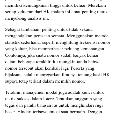
memiliki kemungkinan tinggi untuk keluar. Merekam
setiap keluaran dari HK malam ini amat penting untuk
menyokong analisis ini.
Sebagai tambahan, penting untuk tidak sekadar
mengandalkan perasaan semata. Menggunakan metode
statistik sederhana, seperti menghitung frekuensi nomor
yang keluar, bisa memperbesar peluang kemenangan.
Contohnya, jika suatu nomor sudah banyak keluar
dalam beberapa terakhir, itu mungkin tanda bahwa
nomor tersebut akan kembali lagi. Peserta yang
bijaksana selalu menyegarkan ilmunya tentang hasil HK
supaya tetap terkait dalam memilih nomor.
Terakhir, manajemen modal juga adalah kunci untuk
taktik sukses dalam lotere. Tentukan anggaran yang
tegas dan patuhi batasan itu untuk menghindari rugi
besar. Hindari terbawa emosi saat bermain. Dengan