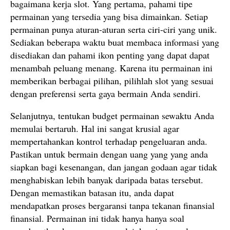
bagaimana kerja slot. Yang pertama, pahami tipe
permainan yang tersedia yang bisa dimainkan. Setiap
permainan punya aturan-aturan serta ciri-ciri yang unik.
Sediakan beberapa waktu buat membaca informasi yang
disediakan dan pahami ikon penting yang dapat dapat
menambah peluang menang. Karena itu permainan ini
memberikan berbagai pilihan, pilihlah slot yang sesuai
dengan preferensi serta gaya bermain Anda sendiri.
Selanjutnya, tentukan budget permainan sewaktu Anda
memulai bertaruh. Hal ini sangat krusial agar
mempertahankan kontrol terhadap pengeluaran anda.
Pastikan untuk bermain dengan uang yang yang anda
siapkan bagi kesenangan, dan jangan godaan agar tidak
menghabiskan lebih banyak daripada batas tersebut.
Dengan memastikan batasan itu, anda dapat
mendapatkan proses bergaransi tanpa tekanan finansial
finansial. Permainan ini tidak hanya hanya soal