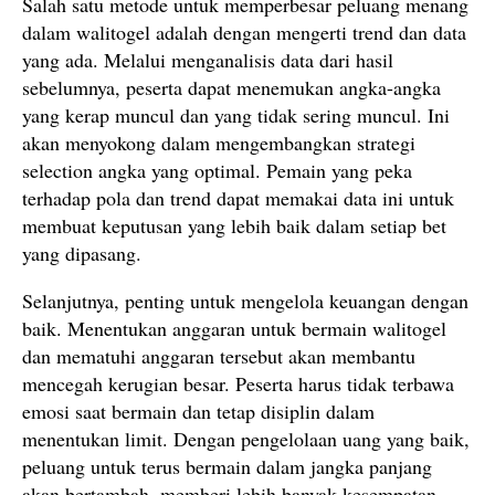
Salah satu metode untuk memperbesar peluang menang
dalam walitogel adalah dengan mengerti trend dan data
yang ada. Melalui menganalisis data dari hasil
sebelumnya, peserta dapat menemukan angka-angka
yang kerap muncul dan yang tidak sering muncul. Ini
akan menyokong dalam mengembangkan strategi
selection angka yang optimal. Pemain yang peka
terhadap pola dan trend dapat memakai data ini untuk
membuat keputusan yang lebih baik dalam setiap bet
yang dipasang.
Selanjutnya, penting untuk mengelola keuangan dengan
baik. Menentukan anggaran untuk bermain walitogel
dan mematuhi anggaran tersebut akan membantu
mencegah kerugian besar. Peserta harus tidak terbawa
emosi saat bermain dan tetap disiplin dalam
menentukan limit. Dengan pengelolaan uang yang baik,
peluang untuk terus bermain dalam jangka panjang
akan bertambah, memberi lebih banyak kesempatan