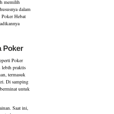
ih memilih
khususnya dalam
i Poker Hebat
jadikannya
a Poker
eperti Poker
lebih praktis
han, termasuk
ri. Di samping
 berminat untuk
inan. Saat ini,