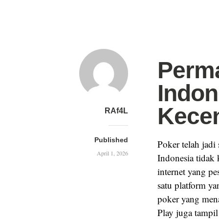
Perma
Indon
Kecen
RAf4L
Published
Poker telah jadi
April 1, 2026
Indonesia tidak
internet yang p
satu platform y
poker yang mena
Play juga tampil