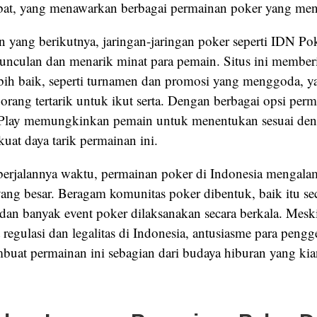
bat, yang menawarkan berbagai permainan poker yang men
n yang berikutnya, jaringan-jaringan poker seperti IDN P
unculan dan menarik minat para pemain. Situs ini memberi
bih baik, seperti turnamen dan promosi yang menggoda, 
orang tertarik untuk ikut serta. Dengan berbagai opsi per
Play memungkinkan pemain untuk menentukan sesuai deng
uat daya tarik permainan ini.
berjalannya waktu, permainan poker di Indonesia mengala
ng besar. Beragam komunitas poker dibentuk, baik itu sec
, dan banyak event poker dilaksanakan secara berkala. Mes
t regulasi dan legalitas di Indonesia, antusiasme para peng
buat permainan ini sebagian dari budaya hiburan yang kia