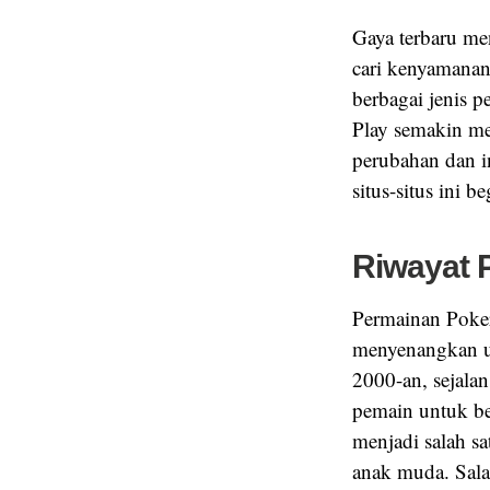
Gaya terbaru me
cari kenyamanan
berbagai jenis p
Play semakin me
perubahan dan i
situs-situs ini b
Riwayat 
Permainan Poker
menyenangkan un
2000-an, sejala
pemain untuk ber
menjadi salah sa
anak muda. Sal