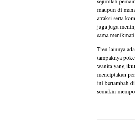
sejumlah pemain
maupun di mana 
atraksi serta ko
juga juga menin
sama menikmati 
Tren lainnya ad
tampaknya poker
wanita yang iku
menciptakan peru
ini bertambah d
semakin mempop