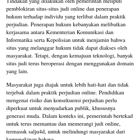
Tindakan yang dilakukan oleh pemerintah meliputi
pemblokiran situs-situs judi online dan penerapan
hukum terhadap individu yang terlibat dalam praktik
perjudian. Penerapan hukum kebanyakan melibatkan
kerjasama antara Kementerian Komunikasi dan
Informatika serta Kepolisian untuk menjamin bahwa
situs yang melanggar hukum tidak dapat diakses oleh
masyarakat. Tetapi, dengan kemajuan teknologi, banyak
situs judi terus beroperasi dengan menggunakan domain
yang lain.
Masyarakat juga diajak untuk lebih hati-hati dan tidak
terjebak dalam praktik perjudian online. Pendidikan
mengenai risiko dan konsekuensi perjudian perlu
diperkuat untuk menyadarkan publik, khususnya
generasi muda. Dalam konteks ini, pemerintah bertekad
untuk terus memantau dan memerangi judi online,
termasuk salju4d, untuk melindungi masyarakat dari
kemungkinan bahaya.