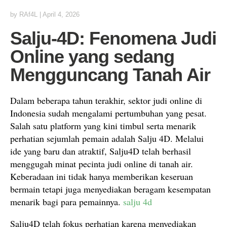
by
RAf4L
|
April 4, 2026
Salju-4D: Fenomena Judi
Online yang sedang
Mengguncang Tanah Air
Dalam beberapa tahun terakhir, sektor judi online di
Indonesia sudah mengalami pertumbuhan yang pesat.
Salah satu platform yang kini timbul serta menarik
perhatian sejumlah pemain adalah Salju 4D. Melalui
ide yang baru dan atraktif, Salju4D telah berhasil
menggugah minat pecinta judi online di tanah air.
Keberadaan ini tidak hanya memberikan keseruan
bermain tetapi juga menyediakan beragam kesempatan
menarik bagi para pemainnya.
salju 4d
Salju4D telah fokus perhatian karena menyediakan