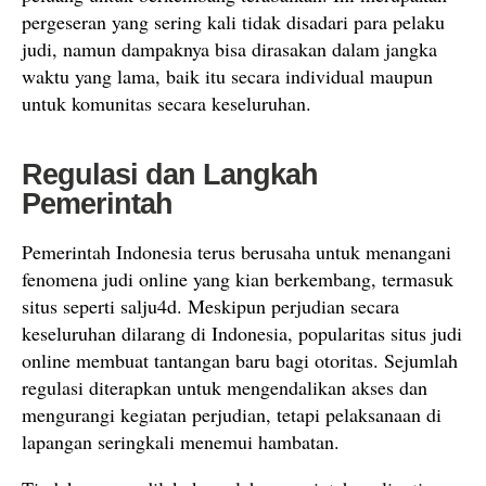
pergeseran yang sering kali tidak disadari para pelaku
judi, namun dampaknya bisa dirasakan dalam jangka
waktu yang lama, baik itu secara individual maupun
untuk komunitas secara keseluruhan.
Regulasi dan Langkah
Pemerintah
Pemerintah Indonesia terus berusaha untuk menangani
fenomena judi online yang kian berkembang, termasuk
situs seperti salju4d. Meskipun perjudian secara
keseluruhan dilarang di Indonesia, popularitas situs judi
online membuat tantangan baru bagi otoritas. Sejumlah
regulasi diterapkan untuk mengendalikan akses dan
mengurangi kegiatan perjudian, tetapi pelaksanaan di
lapangan seringkali menemui hambatan.