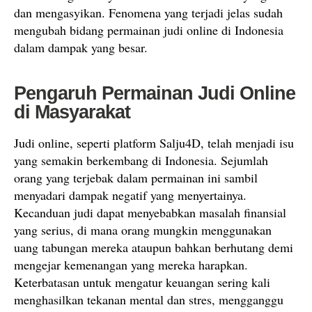
dan mengasyikan. Fenomena yang terjadi jelas sudah
mengubah bidang permainan judi online di Indonesia
dalam dampak yang besar.
Pengaruh Permainan Judi Online
di Masyarakat
Judi online, seperti platform Salju4D, telah menjadi isu
yang semakin berkembang di Indonesia. Sejumlah
orang yang terjebak dalam permainan ini sambil
menyadari dampak negatif yang menyertainya.
Kecanduan judi dapat menyebabkan masalah finansial
yang serius, di mana orang mungkin menggunakan
uang tabungan mereka ataupun bahkan berhutang demi
mengejar kemenangan yang mereka harapkan.
Keterbatasan untuk mengatur keuangan sering kali
menghasilkan tekanan mental dan stres, mengganggu