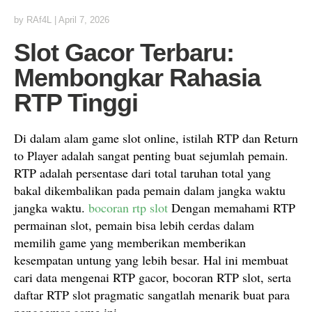
by
RAf4L
|
April 7, 2026
Slot Gacor Terbaru:
Membongkar Rahasia
RTP Tinggi
Di dalam alam game slot online, istilah RTP dan Return
to Player adalah sangat penting buat sejumlah pemain.
RTP adalah persentase dari total taruhan total yang
bakal dikembalikan pada pemain dalam jangka waktu
jangka waktu.
bocoran rtp slot
Dengan memahami RTP
permainan slot, pemain bisa lebih cerdas dalam
memilih game yang memberikan memberikan
kesempatan untung yang lebih besar. Hal ini membuat
cari data mengenai RTP gacor, bocoran RTP slot, serta
daftar RTP slot pragmatic sangatlah menarik buat para