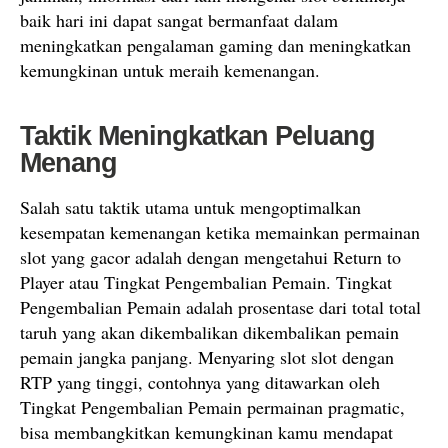
baik hari ini dapat sangat bermanfaat dalam
meningkatkan pengalaman gaming dan meningkatkan
kemungkinan untuk meraih kemenangan.
Taktik Meningkatkan Peluang
Menang
Salah satu taktik utama untuk mengoptimalkan
kesempatan kemenangan ketika memainkan permainan
slot yang gacor adalah dengan mengetahui Return to
Player atau Tingkat Pengembalian Pemain. Tingkat
Pengembalian Pemain adalah prosentase dari total total
taruh yang akan dikembalikan dikembalikan pemain
pemain jangka panjang. Menyaring slot slot dengan
RTP yang tinggi, contohnya yang ditawarkan oleh
Tingkat Pengembalian Pemain permainan pragmatic,
bisa membangkitkan kemungkinan kamu mendapat