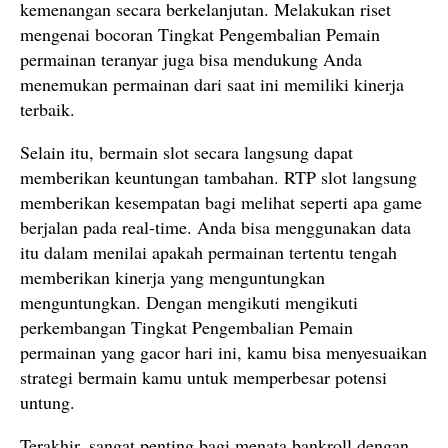
kemenangan secara berkelanjutan. Melakukan riset
mengenai bocoran Tingkat Pengembalian Pemain
permainan teranyar juga bisa mendukung Anda
menemukan permainan dari saat ini memiliki kinerja
terbaik.
Selain itu, bermain slot secara langsung dapat
memberikan keuntungan tambahan. RTP slot langsung
memberikan kesempatan bagi melihat seperti apa game
berjalan pada real-time. Anda bisa menggunakan data
itu dalam menilai apakah permainan tertentu tengah
memberikan kinerja yang menguntungkan
menguntungkan. Dengan mengikuti mengikuti
perkembangan Tingkat Pengembalian Pemain
permainan yang gacor hari ini, kamu bisa menyesuaikan
strategi bermain kamu untuk memperbesar potensi
untung.
Terakhir, sangat penting bagi menata bankroll dengan