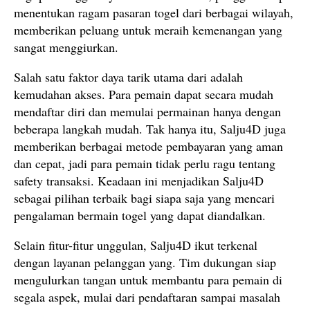
menentukan ragam pasaran togel dari berbagai wilayah,
memberikan peluang untuk meraih kemenangan yang
sangat menggiurkan.
Salah satu faktor daya tarik utama dari adalah
kemudahan akses. Para pemain dapat secara mudah
mendaftar diri dan memulai permainan hanya dengan
beberapa langkah mudah. Tak hanya itu, Salju4D juga
memberikan berbagai metode pembayaran yang aman
dan cepat, jadi para pemain tidak perlu ragu tentang
safety transaksi. Keadaan ini menjadikan Salju4D
sebagai pilihan terbaik bagi siapa saja yang mencari
pengalaman bermain togel yang dapat diandalkan.
Selain fitur-fitur unggulan, Salju4D ikut terkenal
dengan layanan pelanggan yang. Tim dukungan siap
mengulurkan tangan untuk membantu para pemain di
segala aspek, mulai dari pendaftaran sampai masalah