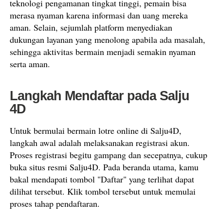
teknologi pengamanan tingkat tinggi, pemain bisa
merasa nyaman karena informasi dan uang mereka
aman. Selain, sejumlah platform menyediakan
dukungan layanan yang menolong apabila ada masalah,
sehingga aktivitas bermain menjadi semakin nyaman
serta aman.
Langkah Mendaftar pada Salju
4D
Untuk bermulai bermain lotre online di Salju4D,
langkah awal adalah melaksanakan registrasi akun.
Proses registrasi begitu gampang dan secepatnya, cukup
buka situs resmi Salju4D. Pada beranda utama, kamu
bakal mendapati tombol "Daftar" yang terlihat dapat
dilihat tersebut. Klik tombol tersebut untuk memulai
proses tahap pendaftaran.