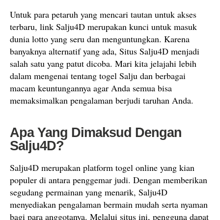
Untuk para petaruh yang mencari tautan untuk akses
terbaru, link Salju4D merupakan kunci untuk masuk
dunia lotto yang seru dan menguntungkan. Karena
banyaknya alternatif yang ada, Situs Salju4D menjadi
salah satu yang patut dicoba. Mari kita jelajahi lebih
dalam mengenai tentang togel Salju dan berbagai
macam keuntungannya agar Anda semua bisa
memaksimalkan pengalaman berjudi taruhan Anda.
Apa Yang Dimaksud Dengan
Salju4D?
Salju4D merupakan platform togel online yang kian
populer di antara penggemar judi. Dengan memberikan
segudang permainan yang menarik, Salju4D
menyediakan pengalaman bermain mudah serta nyaman
bagi para anggotanya. Melalui situs ini, pengguna dapat