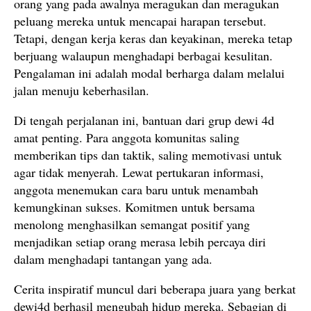
orang yang pada awalnya meragukan dan meragukan
peluang mereka untuk mencapai harapan tersebut.
Tetapi, dengan kerja keras dan keyakinan, mereka tetap
berjuang walaupun menghadapi berbagai kesulitan.
Pengalaman ini adalah modal berharga dalam melalui
jalan menuju keberhasilan.
Di tengah perjalanan ini, bantuan dari grup dewi 4d
amat penting. Para anggota komunitas saling
memberikan tips dan taktik, saling memotivasi untuk
agar tidak menyerah. Lewat pertukaran informasi,
anggota menemukan cara baru untuk menambah
kemungkinan sukses. Komitmen untuk bersama
menolong menghasilkan semangat positif yang
menjadikan setiap orang merasa lebih percaya diri
dalam menghadapi tantangan yang ada.
Cerita inspiratif muncul dari beberapa juara yang berkat
dewi4d berhasil mengubah hidup mereka. Sebagian di