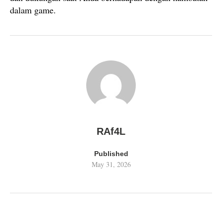
dalam game.
RAf4L
Published
May 31, 2026