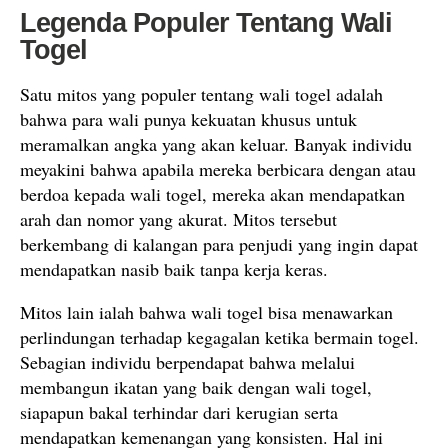
Legenda Populer Tentang Wali
Togel
Satu mitos yang populer tentang wali togel adalah
bahwa para wali punya kekuatan khusus untuk
meramalkan angka yang akan keluar. Banyak individu
meyakini bahwa apabila mereka berbicara dengan atau
berdoa kepada wali togel, mereka akan mendapatkan
arah dan nomor yang akurat. Mitos tersebut
berkembang di kalangan para penjudi yang ingin dapat
mendapatkan nasib baik tanpa kerja keras.
Mitos lain ialah bahwa wali togel bisa menawarkan
perlindungan terhadap kegagalan ketika bermain togel.
Sebagian individu berpendapat bahwa melalui
membangun ikatan yang baik dengan wali togel,
siapapun bakal terhindar dari kerugian serta
mendapatkan kemenangan yang konsisten. Hal ini