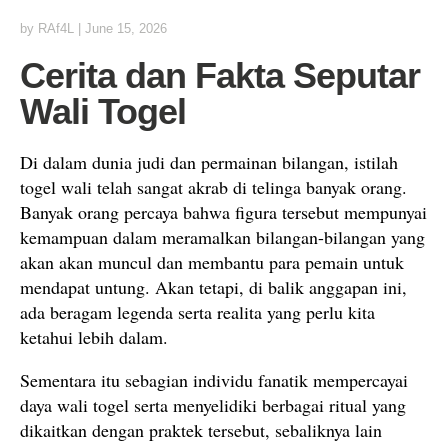
by
RAf4L
|
June 15, 2026
Cerita dan Fakta Seputar
Wali Togel
Di dalam dunia judi dan permainan bilangan, istilah
togel wali telah sangat akrab di telinga banyak orang.
Banyak orang percaya bahwa figura tersebut mempunyai
kemampuan dalam meramalkan bilangan-bilangan yang
akan akan muncul dan membantu para pemain untuk
mendapat untung. Akan tetapi, di balik anggapan ini,
ada beragam legenda serta realita yang perlu kita
ketahui lebih dalam.
Sementara itu sebagian individu fanatik mempercayai
daya wali togel serta menyelidiki berbagai ritual yang
dikaitkan dengan praktek tersebut, sebaliknya lain