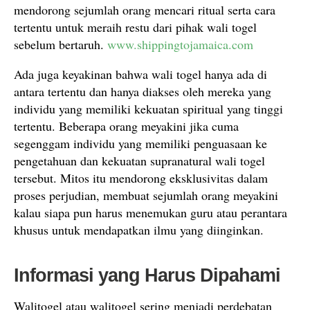
mendorong sejumlah orang mencari ritual serta cara
tertentu untuk meraih restu dari pihak wali togel
sebelum bertaruh.
www.shippingtojamaica.com
Ada juga keyakinan bahwa wali togel hanya ada di
antara tertentu dan hanya diakses oleh mereka yang
individu yang memiliki kekuatan spiritual yang tinggi
tertentu. Beberapa orang meyakini jika cuma
segenggam individu yang memiliki penguasaan ke
pengetahuan dan kekuatan supranatural wali togel
tersebut. Mitos itu mendorong eksklusivitas dalam
proses perjudian, membuat sejumlah orang meyakini
kalau siapa pun harus menemukan guru atau perantara
khusus untuk mendapatkan ilmu yang diinginkan.
Informasi yang Harus Dipahami
Walitogel atau walitogel sering menjadi perdebatan