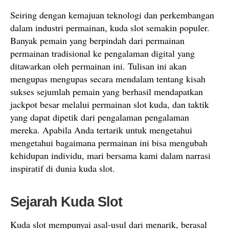
Seiring dengan kemajuan teknologi dan perkembangan
dalam industri permainan, kuda slot semakin populer.
Banyak pemain yang berpindah dari permainan
permainan tradisional ke pengalaman digital yang
ditawarkan oleh permainan ini. Tulisan ini akan
mengupas mengupas secara mendalam tentang kisah
sukses sejumlah pemain yang berhasil mendapatkan
jackpot besar melalui permainan slot kuda, dan taktik
yang dapat dipetik dari pengalaman pengalaman
mereka. Apabila Anda tertarik untuk mengetahui
mengetahui bagaimana permainan ini bisa mengubah
kehidupan individu, mari bersama kami dalam narrasi
inspiratif di dunia kuda slot.
Sejarah Kuda Slot
Kuda slot mempunyai asal-usul dari menarik, berasal