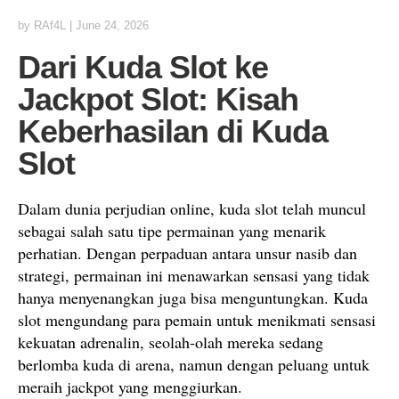
by
RAf4L
|
June 24, 2026
Dari Kuda Slot ke
Jackpot Slot: Kisah
Keberhasilan di Kuda
Slot
Dalam dunia perjudian online, kuda slot telah muncul
sebagai salah satu tipe permainan yang menarik
perhatian. Dengan perpaduan antara unsur nasib dan
strategi, permainan ini menawarkan sensasi yang tidak
hanya menyenangkan juga bisa menguntungkan. Kuda
slot mengundang para pemain untuk menikmati sensasi
kekuatan adrenalin, seolah-olah mereka sedang
berlomba kuda di arena, namun dengan peluang untuk
meraih jackpot yang menggiurkan.