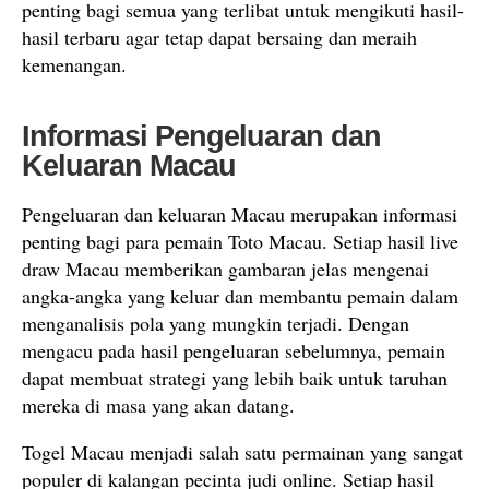
penting bagi semua yang terlibat untuk mengikuti hasil-
hasil terbaru agar tetap dapat bersaing dan meraih
kemenangan.
Informasi Pengeluaran dan
Keluaran Macau
Pengeluaran dan keluaran Macau merupakan informasi
penting bagi para pemain Toto Macau. Setiap hasil live
draw Macau memberikan gambaran jelas mengenai
angka-angka yang keluar dan membantu pemain dalam
menganalisis pola yang mungkin terjadi. Dengan
mengacu pada hasil pengeluaran sebelumnya, pemain
dapat membuat strategi yang lebih baik untuk taruhan
mereka di masa yang akan datang.
Togel Macau menjadi salah satu permainan yang sangat
populer di kalangan pecinta judi online. Setiap hasil