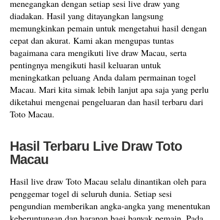
menegangkan dengan setiap sesi live draw yang
diadakan. Hasil yang ditayangkan langsung
memungkinkan pemain untuk mengetahui hasil dengan
cepat dan akurat. Kami akan mengupas tuntas
bagaimana cara mengikuti live draw Macau, serta
pentingnya mengikuti hasil keluaran untuk
meningkatkan peluang Anda dalam permainan togel
Macau. Mari kita simak lebih lanjut apa saja yang perlu
diketahui mengenai pengeluaran dan hasil terbaru dari
Toto Macau.
Hasil Terbaru Live Draw Toto
Macau
Hasil live draw Toto Macau selalu dinantikan oleh para
penggemar togel di seluruh dunia. Setiap sesi
pengundian memberikan angka-angka yang menentukan
keberuntungan dan harapan bagi banyak pemain. Pada