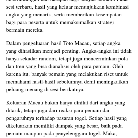
sesi terbaru, hasil yang keluar menunjukkan kombinasi
angka yang menarik, serta memberikan kesempatan
bagi para peserta untuk memaksimalkan strategi
bermain mereka.
Dalam pengeluaran hasil Toto Macau, setiap angka
yang dihasilkan menjadi penting. Angka-angka ini tidak
hanya sekadar random, tetapi juga mencerminkan pola
dan tren yang bisa dianalisis oleh para pemain. Oleh
karena itu, banyak pemain yang melakukan riset untuk
memahami hasil-hasil sebelumnya demi meningkatkan
peluang menang di sesi berikutnya.
Keluaran Macau bukan hanya dinilai dari angka yang
ditarik, tetapi juga dari reaksi para pemain dan
pengaruhnya terhadap pasaran togel. Setiap hasil yang
dikeluarkan memiliki dampak yang besar, baik pada
pemain maupun pada penyelenggara togel. Maka,