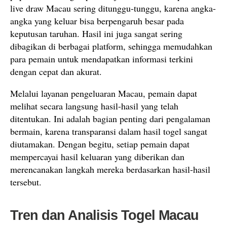
live draw Macau sering ditunggu-tunggu, karena angka-
angka yang keluar bisa berpengaruh besar pada
keputusan taruhan. Hasil ini juga sangat sering
dibagikan di berbagai platform, sehingga memudahkan
para pemain untuk mendapatkan informasi terkini
dengan cepat dan akurat.
Melalui layanan pengeluaran Macau, pemain dapat
melihat secara langsung hasil-hasil yang telah
ditentukan. Ini adalah bagian penting dari pengalaman
bermain, karena transparansi dalam hasil togel sangat
diutamakan. Dengan begitu, setiap pemain dapat
mempercayai hasil keluaran yang diberikan dan
merencanakan langkah mereka berdasarkan hasil-hasil
tersebut.
Tren dan Analisis Togel Macau