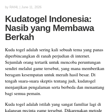
by
RAf4L
|
June 11, 2026
Kudatogel Indonesia:
Nasib yang Membawa
Berkah
Kuda togel adalah sering kali sebuah tema yang panas
diperbincangkan di ranah perjudian di internet.
Sejumlah orang tertarik untuk mencoba peruntungan
sendiri melalui game tersebut, yang mana memberikan
beragam kesempatan untuk meraih hasil besar. Di
tengah suara-suara skeptis tentang judi, kudatogel
menjanjikan pengalaman serta berbeda dan menantang
bagi semua pemain.
Kuda togel adalah istilah yang sangat familiar lagi di
kalangan pecinta game tersebut. Dikarenakan metode