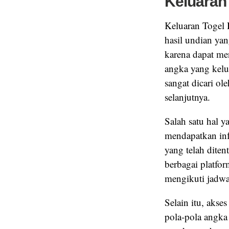
Keluaran
Keluaran Togel 
hasil undian ya
karena dapat me
angka yang kelua
sangat dicari o
selanjutnya.
Salah satu hal 
mendapatkan inf
yang telah dite
berbagai platfor
mengikuti jadwal
Selain itu, akse
pola-pola angka