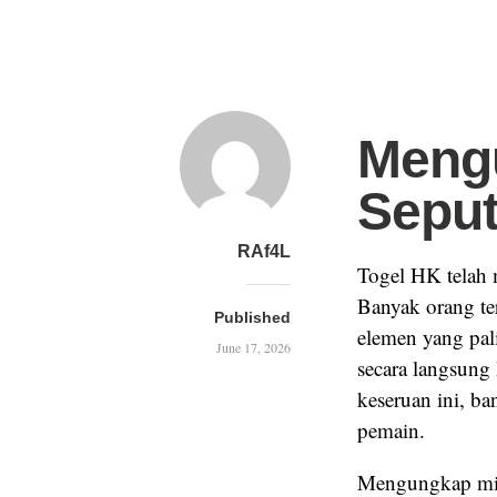
Mengu
Seput
RAf4L
Togel HK telah m
Banyak orang te
Published
elemen yang pal
June 17, 2026
secara langsun
keseruan ini, ba
pemain.
Mengungkap mito