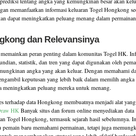
rediksi tentang angka yang kemungkinan besar akan kelua
an memanfaatkan informasi keluaran Togel Hongkong seca
kan dapat meningkatkan peluang menang dalam permainan
gkong dan Relevansinya
memainkan peran penting dalam komunitas Togel HK. Inf
undian, statistik, dan tren yang dapat digunakan oleh pem
mungkinan angka yang akan keluar. Dengan memahami data
ngambil keputusan yang lebih baik dalam memilih angka
ga meningkatkan peluang mereka untuk menang.
s terhadap data Hongkong membuatnya menjadi alat yang
Draw HK
Banyak situs dan forum online menyediakan data
an Togel Hongkong, termasuk sejarah hasil sebelumnya. Inf
 pemain baru memahami permainan, tetapi juga memung
ntuk mengembangkan strategi yang lebih efektif berdasark