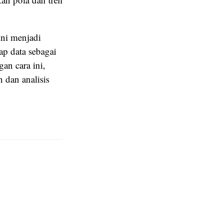
ini menjadi
p data sebagai
an cara ini,
n dan analisis