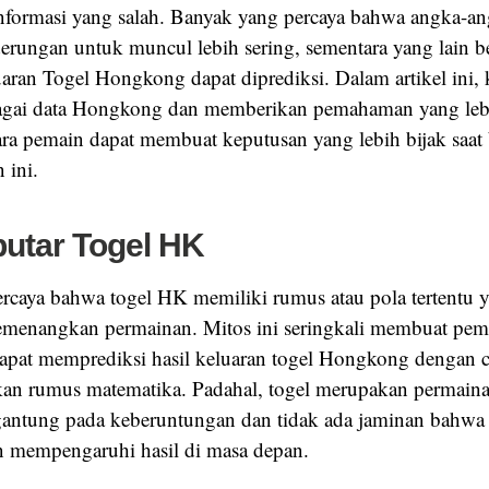
informasi yang salah. Banyak yang percaya bahwa angka-an
erungan untuk muncul lebih sering, sementara yang lain 
aran Togel Hongkong dapat diprediksi. Dalam artikel ini, 
gai data Hongkong dan memberikan pemahaman yang lebih
ra pemain dapat membuat keputusan yang lebih bijak saat b
 ini.
putar Togel HK
rcaya bahwa togel HK memiliki rumus atau pola tertentu 
emenangkan permainan. Mitos ini seringkali membuat pem
pat memprediksi hasil keluaran togel Hongkong dengan c
kan rumus matematika. Padahal, togel merupakan permain
antung pada keberuntungan dan tidak ada jaminan bahwa 
 mempengaruhi hasil di masa depan.