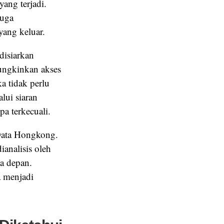
yang terjadi.
juga
ang keluar.
disiarkan
mungkinkan akses
a tidak perlu
lui siaran
a terkecuali.
 Data Hongkong.
ianalisis oleh
a depan.
a menjadi