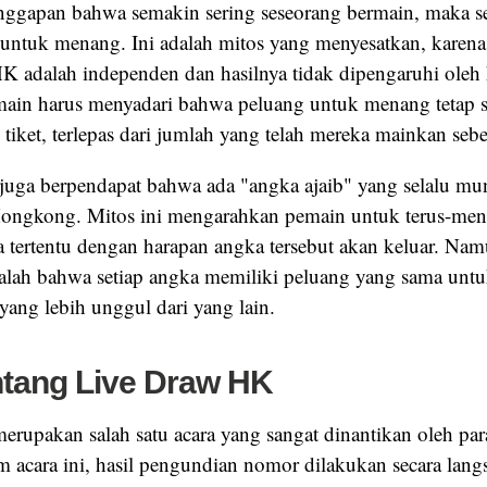
 anggapan bahwa semakin sering seseorang bermain, maka s
untuk menang. Ini adalah mitos yang menyesatkan, karena 
K adalah independen dan hasilnya tidak dipengaruhi oleh h
ain harus menyadari bahwa peluang untuk menang tetap sa
tiket, terlepas dari jumlah yang telah mereka mainkan seb
juga berpendapat bahwa ada "angka ajaib" yang selalu mu
Hongkong. Mitos ini mengarahkan pemain untuk terus-men
 tertentu dengan harapan angka tersebut akan keluar. Nam
alah bahwa setiap angka memiliki peluang yang sama untuk
yang lebih unggul dari yang lain.
ntang Live Draw HK
rupakan salah satu acara yang sangat dinantikan oleh pa
 acara ini, hasil pengundian nomor dilakukan secara lan