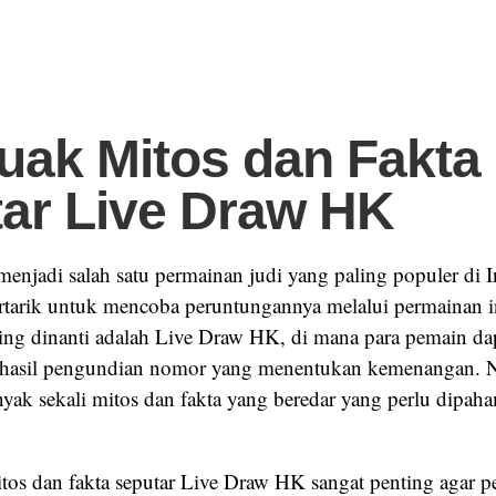
ak Mitos dan Fakta
ar Live Draw HK
enjadi salah satu permainan judi yang paling populer di I
rtarik untuk mencoba peruntungannya melalui permainan in
ing dinanti adalah Live Draw HK, di mana para pemain d
g hasil pengundian nomor yang menentukan kemenangan. N
nyak sekali mitos dan fakta yang beredar yang perlu dipaha
s dan fakta seputar Live Draw HK sangat penting agar p