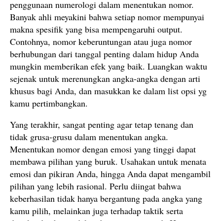
penggunaan numerologi dalam menentukan nomor.
Banyak ahli meyakini bahwa setiap nomor mempunyai
makna spesifik yang bisa mempengaruhi output.
Contohnya, nomor keberuntungan atau juga nomor
berhubungan dari tanggal penting dalam hidup Anda
mungkin memberikan efek yang baik. Luangkan waktu
sejenak untuk merenungkan angka-angka dengan arti
khusus bagi Anda, dan masukkan ke dalam list opsi yg
kamu pertimbangkan.
Yang terakhir, sangat penting agar tetap tenang dan
tidak grusa-grusu dalam menentukan angka.
Menentukan nomor dengan emosi yang tinggi dapat
membawa pilihan yang buruk. Usahakan untuk menata
emosi dan pikiran Anda, hingga Anda dapat mengambil
pilihan yang lebih rasional. Perlu diingat bahwa
keberhasilan tidak hanya bergantung pada angka yang
kamu pilih, melainkan juga terhadap taktik serta