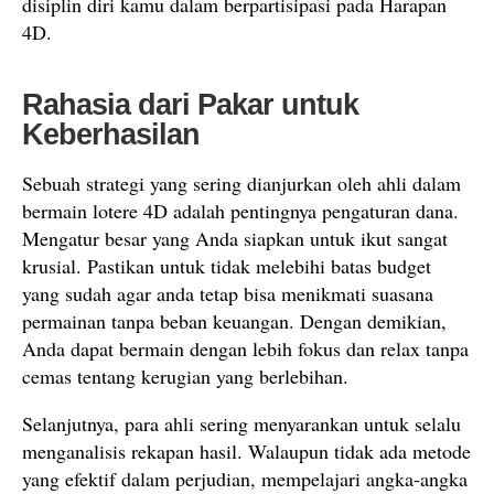
disiplin diri kamu dalam berpartisipasi pada Harapan
4D.
Rahasia dari Pakar untuk
Keberhasilan
Sebuah strategi yang sering dianjurkan oleh ahli dalam
bermain lotere 4D adalah pentingnya pengaturan dana.
Mengatur besar yang Anda siapkan untuk ikut sangat
krusial. Pastikan untuk tidak melebihi batas budget
yang sudah agar anda tetap bisa menikmati suasana
permainan tanpa beban keuangan. Dengan demikian,
Anda dapat bermain dengan lebih fokus dan relax tanpa
cemas tentang kerugian yang berlebihan.
Selanjutnya, para ahli sering menyarankan untuk selalu
menganalisis rekapan hasil. Walaupun tidak ada metode
yang efektif dalam perjudian, mempelajari angka-angka