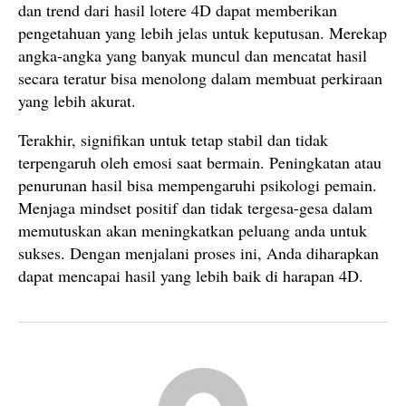
dan trend dari hasil lotere 4D dapat memberikan
pengetahuan yang lebih jelas untuk keputusan. Merekap
angka-angka yang banyak muncul dan mencatat hasil
secara teratur bisa menolong dalam membuat perkiraan
yang lebih akurat.
Terakhir, signifikan untuk tetap stabil dan tidak
terpengaruh oleh emosi saat bermain. Peningkatan atau
penurunan hasil bisa mempengaruhi psikologi pemain.
Menjaga mindset positif dan tidak tergesa-gesa dalam
memutuskan akan meningkatkan peluang anda untuk
sukses. Dengan menjalani proses ini, Anda diharapkan
dapat mencapai hasil yang lebih baik di harapan 4D.