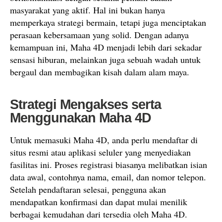
masyarakat yang aktif. Hal ini bukan hanya
memperkaya strategi bermain, tetapi juga menciptakan
perasaan kebersamaan yang solid. Dengan adanya
kemampuan ini, Maha 4D menjadi lebih dari sekadar
sensasi hiburan, melainkan juga sebuah wadah untuk
bergaul dan membagikan kisah dalam alam maya.
Strategi Mengakses serta
Menggunakan Maha 4D
Untuk memasuki Maha 4D, anda perlu mendaftar di
situs resmi atau aplikasi seluler yang menyediakan
fasilitas ini. Proses registrasi biasanya melibatkan isian
data awal, contohnya nama, email, dan nomor telepon.
Setelah pendaftaran selesai, pengguna akan
mendapatkan konfirmasi dan dapat mulai menilik
berbagai kemudahan dari tersedia oleh Maha 4D.