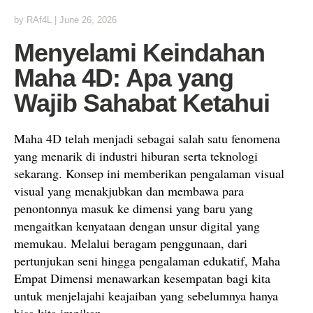
by
RAf4L
|
June 26, 2026
Menyelami Keindahan
Maha 4D: Apa yang
Wajib Sahabat Ketahui
Maha 4D telah menjadi sebagai salah satu fenomena
yang menarik di industri hiburan serta teknologi
sekarang. Konsep ini memberikan pengalaman visual
visual yang menakjubkan dan membawa para
penontonnya masuk ke dimensi yang baru yang
mengaitkan kenyataan dengan unsur digital yang
memukau. Melalui beragam penggunaan, dari
pertunjukan seni hingga pengalaman edukatif, Maha
Empat Dimensi menawarkan kesempatan bagi kita
untuk menjelajahi keajaiban yang sebelumnya hanya