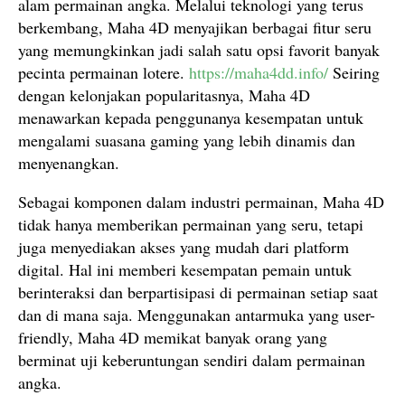
alam permainan angka. Melalui teknologi yang terus
berkembang, Maha 4D menyajikan berbagai fitur seru
yang memungkinkan jadi salah satu opsi favorit banyak
pecinta permainan lotere.
https://maha4dd.info/
Seiring
dengan kelonjakan popularitasnya, Maha 4D
menawarkan kepada penggunanya kesempatan untuk
mengalami suasana gaming yang lebih dinamis dan
menyenangkan.
Sebagai komponen dalam industri permainan, Maha 4D
tidak hanya memberikan permainan yang seru, tetapi
juga menyediakan akses yang mudah dari platform
digital. Hal ini memberi kesempatan pemain untuk
berinteraksi dan berpartisipasi di permainan setiap saat
dan di mana saja. Menggunakan antarmuka yang user-
friendly, Maha 4D memikat banyak orang yang
berminat uji keberuntungan sendiri dalam permainan
angka.