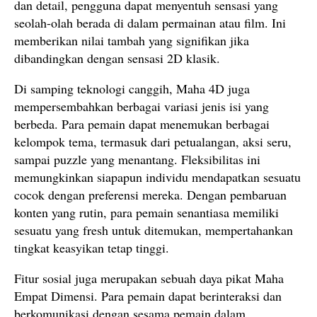
dan detail, pengguna dapat menyentuh sensasi yang
seolah-olah berada di dalam permainan atau film. Ini
memberikan nilai tambah yang signifikan jika
dibandingkan dengan sensasi 2D klasik.
Di samping teknologi canggih, Maha 4D juga
mempersembahkan berbagai variasi jenis isi yang
berbeda. Para pemain dapat menemukan berbagai
kelompok tema, termasuk dari petualangan, aksi seru,
sampai puzzle yang menantang. Fleksibilitas ini
memungkinkan siapapun individu mendapatkan sesuatu
cocok dengan preferensi mereka. Dengan pembaruan
konten yang rutin, para pemain senantiasa memiliki
sesuatu yang fresh untuk ditemukan, mempertahankan
tingkat keasyikan tetap tinggi.
Fitur sosial juga merupakan sebuah daya pikat Maha
Empat Dimensi. Para pemain dapat berinteraksi dan
berkomunikasi dengan sesama pemain dalam