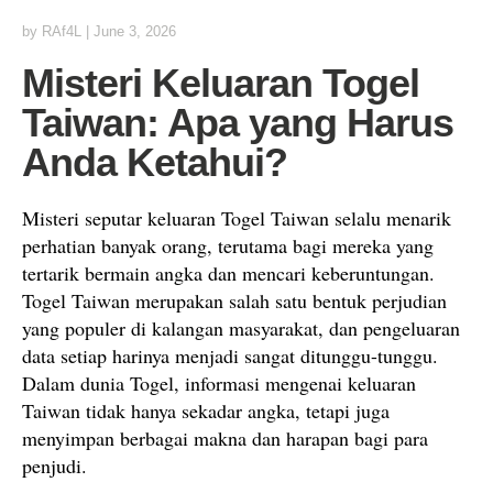
by
RAf4L
|
June 3, 2026
Misteri Keluaran Togel
Taiwan: Apa yang Harus
Anda Ketahui?
Misteri seputar keluaran Togel Taiwan selalu menarik
perhatian banyak orang, terutama bagi mereka yang
tertarik bermain angka dan mencari keberuntungan.
Togel Taiwan merupakan salah satu bentuk perjudian
yang populer di kalangan masyarakat, dan pengeluaran
data setiap harinya menjadi sangat ditunggu-tunggu.
Dalam dunia Togel, informasi mengenai keluaran
Taiwan tidak hanya sekadar angka, tetapi juga
menyimpan berbagai makna dan harapan bagi para
penjudi.