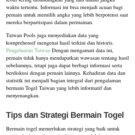
waktu tertentu. Informasi ini bisa menjadi acuan bagi
pemain untuk memilih angka yang lebih berpotensi saat
mereka berpartisipasi dalam permainan.
Taiwan Pools juga menyediakan data yang
komprehensif mengenai hasil terkini dan historis.
Pengeluaran Taiwan
Dengan mengamati data ini,
pemain tidak hanya mendapatkan wawasan tentang hasil
sebelumnya, tetapi juga dapat berbagi informasi serta
berdiskusi dengan pemain lainnya. Kehadiran data dan
statistik ini menjadi bagian integral dari pengalaman
bermain Togel Taiwan yang lebih informatif dan
menyenangkan.
Tips dan Strategi Bermain Togel
Bermain togel memerlukan strategi yang baik untuk