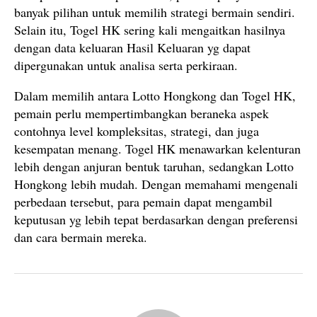
banyak pilihan untuk memilih strategi bermain sendiri.
Selain itu, Togel HK sering kali mengaitkan hasilnya
dengan data keluaran Hasil Keluaran yg dapat
dipergunakan untuk analisa serta perkiraan.
Dalam memilih antara Lotto Hongkong dan Togel HK,
pemain perlu mempertimbangkan beraneka aspek
contohnya level kompleksitas, strategi, dan juga
kesempatan menang. Togel HK menawarkan kelenturan
lebih dengan anjuran bentuk taruhan, sedangkan Lotto
Hongkong lebih mudah. Dengan memahami mengenali
perbedaan tersebut, para pemain dapat mengambil
keputusan yg lebih tepat berdasarkan dengan preferensi
dan cara bermain mereka.