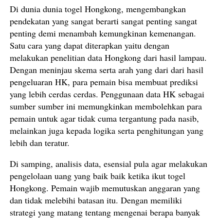
Di dunia dunia togel Hongkong, mengembangkan
pendekatan yang sangat berarti sangat penting sangat
penting demi menambah kemungkinan kemenangan.
Satu cara yang dapat diterapkan yaitu dengan
melakukan penelitian data Hongkong dari hasil lampau.
Dengan meninjau skema serta arah yang dari dari hasil
pengeluaran HK, para pemain bisa membuat prediksi
yang lebih cerdas cerdas. Penggunaan data HK sebagai
sumber sumber ini memungkinkan membolehkan para
pemain untuk agar tidak cuma tergantung pada nasib,
melainkan juga kepada logika serta penghitungan yang
lebih dan teratur.
Di samping, analisis data, esensial pula agar melakukan
pengelolaan uang yang baik baik ketika ikut togel
Hongkong. Pemain wajib memutuskan anggaran yang
dan tidak melebihi batasan itu. Dengan memiliki
strategi yang matang tentang mengenai berapa banyak