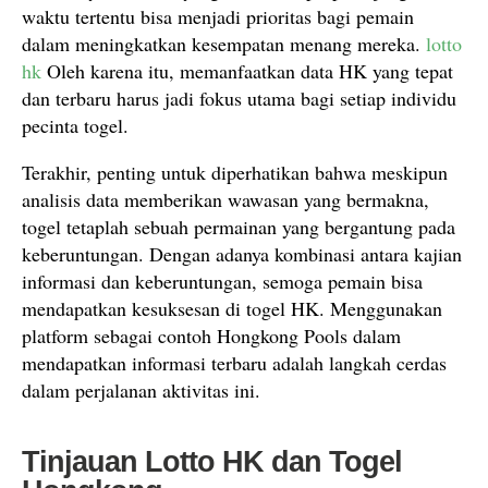
waktu tertentu bisa menjadi prioritas bagi pemain
dalam meningkatkan kesempatan menang mereka.
lotto
hk
Oleh karena itu, memanfaatkan data HK yang tepat
dan terbaru harus jadi fokus utama bagi setiap individu
pecinta togel.
Terakhir, penting untuk diperhatikan bahwa meskipun
analisis data memberikan wawasan yang bermakna,
togel tetaplah sebuah permainan yang bergantung pada
keberuntungan. Dengan adanya kombinasi antara kajian
informasi dan keberuntungan, semoga pemain bisa
mendapatkan kesuksesan di togel HK. Menggunakan
platform sebagai contoh Hongkong Pools dalam
mendapatkan informasi terbaru adalah langkah cerdas
dalam perjalanan aktivitas ini.
Tinjauan Lotto HK dan Togel