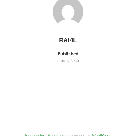
RAf4L
Published
June 4, 2026
Independent Publisher
empowered by
WordPress