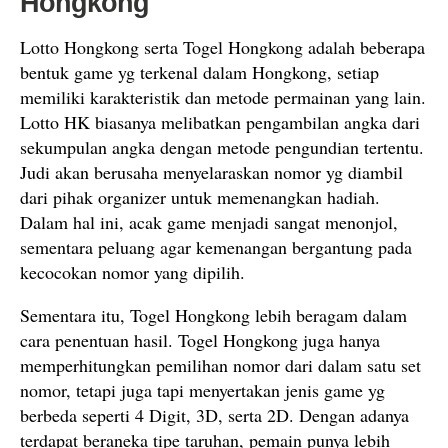
Hongkong
Lotto Hongkong serta Togel Hongkong adalah beberapa
bentuk game yg terkenal dalam Hongkong, setiap
memiliki karakteristik dan metode permainan yang lain.
Lotto HK biasanya melibatkan pengambilan angka dari
sekumpulan angka dengan metode pengundian tertentu.
Judi akan berusaha menyelaraskan nomor yg diambil
dari pihak organizer untuk memenangkan hadiah.
Dalam hal ini, acak game menjadi sangat menonjol,
sementara peluang agar kemenangan bergantung pada
kecocokan nomor yang dipilih.
Sementara itu, Togel Hongkong lebih beragam dalam
cara penentuan hasil. Togel Hongkong juga hanya
memperhitungkan pemilihan nomor dari dalam satu set
nomor, tetapi juga tapi menyertakan jenis game yg
berbeda seperti 4 Digit, 3D, serta 2D. Dengan adanya
terdapat beraneka tipe taruhan, pemain punya lebih