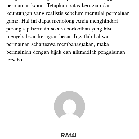
permainan kamu. Tetapkan batas kerugian dan
keuntungan yang realistis sebelum memulai permainan
game. Hal ini dapat menolong Anda menghindari
perangkap bermain secara berlebihan yang bisa
menyebabkan kerugian besar. Ingatlah bahwa
permainan seharusnya membahagiakan, maka
bermainlah dengan bijak dan nikmatilah pengalaman
tersebut.
RAf4L