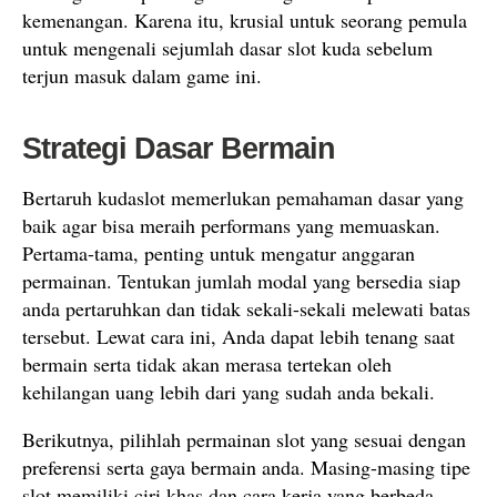
kemenangan. Karena itu, krusial untuk seorang pemula
untuk mengenali sejumlah dasar slot kuda sebelum
terjun masuk dalam game ini.
Strategi Dasar Bermain
Bertaruh kudaslot memerlukan pemahaman dasar yang
baik agar bisa meraih performans yang memuaskan.
Pertama-tama, penting untuk mengatur anggaran
permainan. Tentukan jumlah modal yang bersedia siap
anda pertaruhkan dan tidak sekali-sekali melewati batas
tersebut. Lewat cara ini, Anda dapat lebih tenang saat
bermain serta tidak akan merasa tertekan oleh
kehilangan uang lebih dari yang sudah anda bekali.
Berikutnya, pilihlah permainan slot yang sesuai dengan
preferensi serta gaya bermain anda. Masing-masing tipe
slot memiliki ciri khas dan cara kerja yang berbeda.