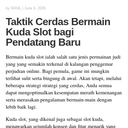
by
RAf4L
|
June 6, 2026
Taktik Cerdas Bermain
Kuda Slot bagi
Pendatang Baru
Bermain kuda slot ialah salah satu jenis permainan judi
yang yang semakin terkenal di kalangan penggemar
perjudian online. Bagi pemula, game ini mungkin
terlihat sulit serta bingung di awal. Akan tetapi, melalui
beberapa strategi strategi yang cerdas, Anda semua
dapat mengoptimalkan kesempatan meraih kemenangan
serta merasakan pengalaman bermain-main dengan
lebih baik lagi.
Kuda slot, yang dikenal juga sebagai slot kuda,
menawarkan sejumlah konsep dan fitur menarik yang