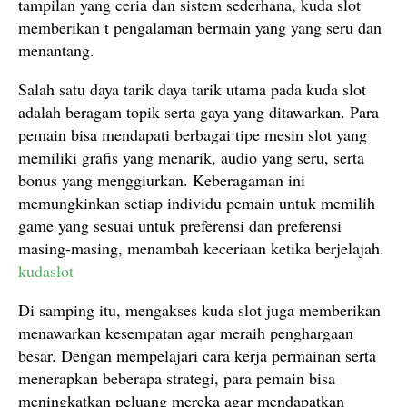
tampilan yang ceria dan sistem sederhana, kuda slot
memberikan t pengalaman bermain yang yang seru dan
menantang.
Salah satu daya tarik daya tarik utama pada kuda slot
adalah beragam topik serta gaya yang ditawarkan. Para
pemain bisa mendapati berbagai tipe mesin slot yang
memiliki grafis yang menarik, audio yang seru, serta
bonus yang menggiurkan. Keberagaman ini
memungkinkan setiap individu pemain untuk memilih
game yang sesuai untuk preferensi dan preferensi
masing-masing, menambah keceriaan ketika berjelajah.
kudaslot
Di samping itu, mengakses kuda slot juga memberikan
menawarkan kesempatan agar meraih penghargaan
besar. Dengan mempelajari cara kerja permainan serta
menerapkan beberapa strategi, para pemain bisa
meningkatkan peluang mereka agar mendapatkan