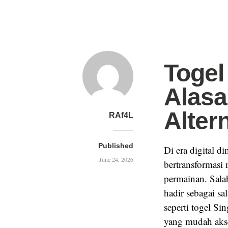
Togel
Alasa
Alter
RAf4L
Published
Di era digital d
June 24, 2026
bertransformasi 
permainan. Sala
hadir sebagai sa
seperti togel Si
yang mudah akse