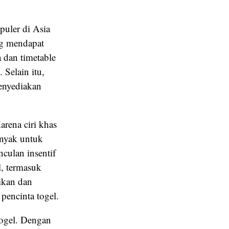
puler di Asia
ng mendapat
 dan timetable
 Selain itu,
enyediakan
arena ciri khas
anyak untuk
nculan insentif
l, termasuk
ikan dan
pencinta togel.
togel. Dengan