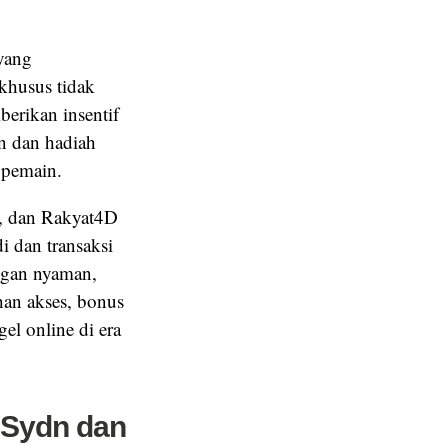
yang
khusus tidak
erikan insentif
n dan hadiah
 pemain.
e, dan Rakyat4D
 dan transaksi
engan nyaman,
han akses, bonus
el online di era
 Sydn dan