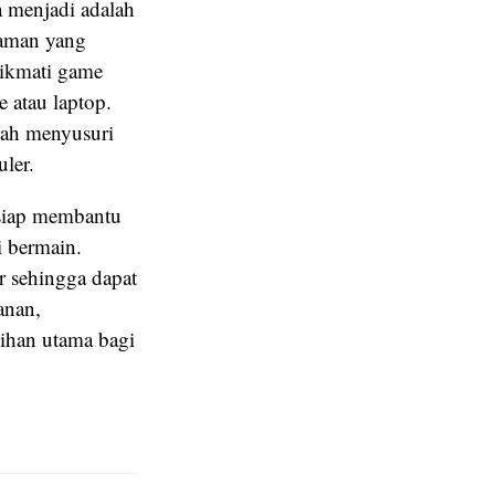
 menjadi adalah
laman yang
nikmati game
 atau laptop.
ah menyusuri
ler.
siap membantu
i bermain.
r sehingga dapat
anan,
lihan utama bagi