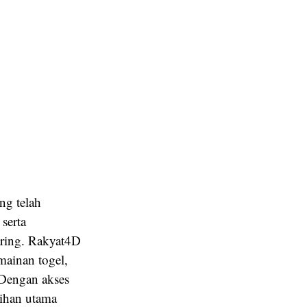
ng telah
serta
aring. Rakyat4D
mainan togel,
 Dengan akses
lihan utama