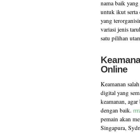
nama baik yang 
untuk ikut serta
yang terorganis
variasi jenis ta
satu pilihan uta
Keamanan
Online
Keamanan salah s
digital yang se
keamanan, agar 
dengan baik.
rr
pemain akan mera
Singapura, Syd