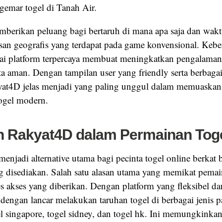
gemar togel di Tanah Air.
mberikan peluang bagi bertaruh di mana apa saja dan waktu
an geografis yang terdapat pada game konvensional. Kebe
i platform terpercaya membuat meningkatkan pengalaman
a aman. Dengan tampilan user yang friendly serta berbagai
at4D jelas menjadi yang paling unggul dalam memuaskan
togel modern.
n Rakyat4D dalam Permainan Toge
enjadi alternative utama bagi pecinta togel online berkat 
 disediakan. Salah satu alasan utama yang memikat pemai
 akses yang diberikan. Dengan platform yang fleksibel dan
engan lancar melakukan taruhan togel di berbagai jenis pa
el singapore, togel sidney, dan togel hk. Ini memungkink