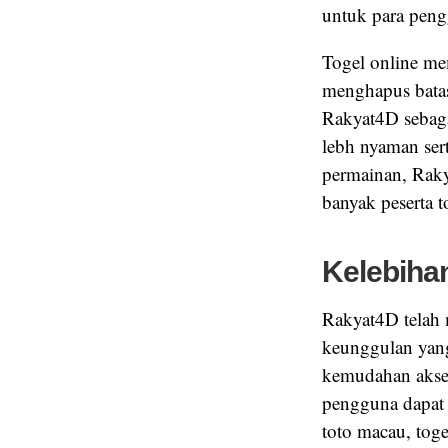
untuk para peng
Togel online me
menghapus batas
Rakyat4D sebaga
lebh nyaman sert
permainan, Raky
banyak peserta 
Kelebiha
Rakyat4D telah m
keunggulan yang
kemudahan akses
pengguna dapat d
toto macau, tog