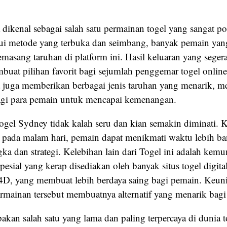
dikenal sebagai salah satu permainan togel yang sangat po
ui metode yang terbuka dan seimbang, banyak pemain ya
asang taruhan di platform ini. Hasil keluaran yang segera
buat pilihan favorit bagi sejumlah penggemar togel online.
 juga memberikan berbagai jenis taruhan yang menarik, m
agi para pemain untuk mencapai kemenangan.
ogel Sydney tidak kalah seru dan kian semakin diminati. K
lis pada malam hari, pemain dapat menikmati waktu lebih b
ka dan strategi. Kelebihan lain dari Togel ini adalah kemu
esial yang kerap disediakan oleh banyak situs togel digita
4D, yang membuat lebih berdaya saing bagi pemain. Keun
rmainan tersebut membuatnya alternatif yang menarik bagi 
kan salah satu yang lama dan paling terpercaya di dunia 