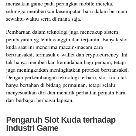
merasakan game pada perangkat mobile mereka,
sehingga memberikan kesempatan baru dalam bermain
sewaktu-waktu serta di mana saja.
Pembaruan dalam teknologi juga mencakup sistem
pembayaran yg lebih canggih dan terjamin. Banyak slot
kuda saat ini menerima macam-macam cara
bertransaksi, termasuk e-wallet dan cryptocurrency. Ini
tak hanya memberikan kemudahan bagi pemain, tetapi
juga meningkatkan meningkatkan proteksi bertransaksi.
Dengan perkembangan teknologi terbaru, slot kuda tak
hanya bertahan di bidang permainan, tetapi selalu
menyesuaikan diri dan menarik perhatian pemain baru
dari berbagai berbagai lapisan.
Pengaruh Slot Kuda terhadap
Industri Game