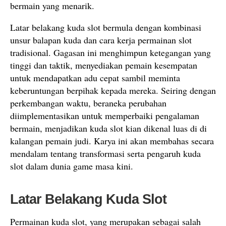
bermain yang menarik.
Latar belakang kuda slot bermula dengan kombinasi
unsur balapan kuda dan cara kerja permainan slot
tradisional. Gagasan ini menghimpun ketegangan yang
tinggi dan taktik, menyediakan pemain kesempatan
untuk mendapatkan adu cepat sambil meminta
keberuntungan berpihak kepada mereka. Seiring dengan
perkembangan waktu, beraneka perubahan
diimplementasikan untuk memperbaiki pengalaman
bermain, menjadikan kuda slot kian dikenal luas di di
kalangan pemain judi. Karya ini akan membahas secara
mendalam tentang transformasi serta pengaruh kuda
slot dalam dunia game masa kini.
Latar Belakang Kuda Slot
Permainan kuda slot, yang merupakan sebagai salah