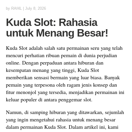
by
RAf4L
|
July 8, 2026
Kuda Slot: Rahasia
untuk Menang Besar!
Kuda Slot adalah salah satu permainan seru yang telah
mencuri perhatian ribuan pemain di dunia perjudian
online. Dengan perpaduan antara hiburan dan
kesempatan menang yang tinggi, Kuda Slot
memberikan sensasi bermain yang luar biasa. Banyak
pemain yang terpesona oleh ragam jenis konsep dan
fitur menonjol yang tersedia, menjadikan permainan ini
keluar populer di antara penggemar slot.
Namun, di samping hiburan yang ditawarkan, sejumlah
yang ingin mengetahui rahasia untuk menang besar
dalam permainan Kuda Slot. Dalam artikel ini, kami