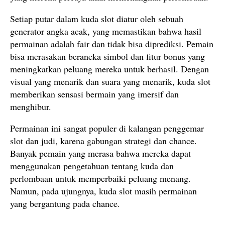
Setiap putar dalam kuda slot diatur oleh sebuah
generator angka acak, yang memastikan bahwa hasil
permainan adalah fair dan tidak bisa diprediksi. Pemain
bisa merasakan beraneka simbol dan fitur bonus yang
meningkatkan peluang mereka untuk berhasil. Dengan
visual yang menarik dan suara yang menarik, kuda slot
memberikan sensasi bermain yang imersif dan
menghibur.
Permainan ini sangat populer di kalangan penggemar
slot dan judi, karena gabungan strategi dan chance.
Banyak pemain yang merasa bahwa mereka dapat
menggunakan pengetahuan tentang kuda dan
perlombaan untuk memperbaiki peluang menang.
Namun, pada ujungnya, kuda slot masih permainan
yang bergantung pada chance.