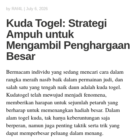
by
RAf4L
|
July 6, 2026
Kuda Togel: Strategi
Ampuh untuk
Mengambil Penghargaan
Besar
Bermacam individu yang sedang mencari cara dalam
rangka meraih nasib baik dalam permainan judi, dan
salah satu yang tengah naik daun adalah kuda togel.
Kudatogel telah mewujud menjadi fenomena,
memberikan harapan untuk sejumlah petaruh yang
berharap untuk memenangkan hadiah besar. Dalam
alam togel kuda, tak hanya keberuntungan saja
berperan, namun juga penting taktik serta trik yang
dapat memperbesar peluang dalam menang.