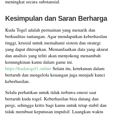
meningkat secara substansial.
Kesimpulan dan Saran Berharga
Kuda Togel adalah permainan yang menarik dan
berkualitas tantangan. Agar mendapatkan keberhasilan
tinggi, krusial untuk memahami sistem dan strategi
yang dapat diterapkan. Memanfaatkan data yang akurat
dan analisis yang teliti akan menyokong menambah
kemungkinan kamu dalam game ini.
https://kudatogel1.online
Selain itu, ketekunan dalam
bertaruh dan mengelola keuangan juga menjadi kunci
keberhasilan.
Selalu perhatikan untuk tidak terbawa emosi saat
bertaruh kuda togel. Keberhasilan bisa datang dan
pergi, sehingga kritis bagi kamu untuk tetap stabil dan
tidak membuat keputusan impulsif. Luangkan waktu