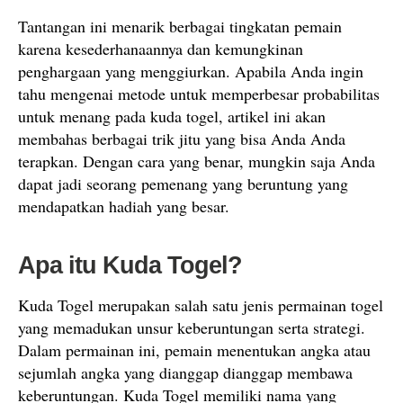
Tantangan ini menarik berbagai tingkatan pemain
karena kesederhanaannya dan kemungkinan
penghargaan yang menggiurkan. Apabila Anda ingin
tahu mengenai metode untuk memperbesar probabilitas
untuk menang pada kuda togel, artikel ini akan
membahas berbagai trik jitu yang bisa Anda Anda
terapkan. Dengan cara yang benar, mungkin saja Anda
dapat jadi seorang pemenang yang beruntung yang
mendapatkan hadiah yang besar.
Apa itu Kuda Togel?
Kuda Togel merupakan salah satu jenis permainan togel
yang memadukan unsur keberuntungan serta strategi.
Dalam permainan ini, pemain menentukan angka atau
sejumlah angka yang dianggap dianggap membawa
keberuntungan. Kuda Togel memiliki nama yang