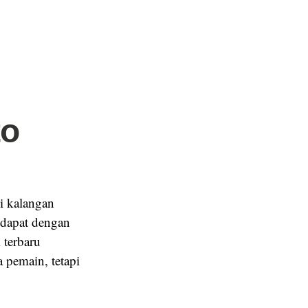
to
di kalangan
 dapat dengan
 terbaru
 pemain, tetapi