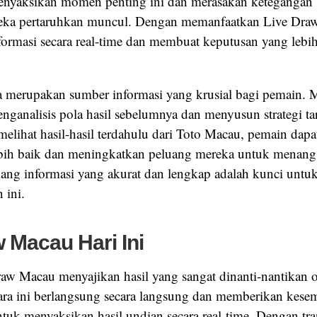
enyaksikan momen penting ini dan merasakan ketegangan
eka pertaruhkan muncul. Dengan memanfaatkan Live Draw
ormasi secara real-time dan membuat keputusan yang lebih
 merupakan sumber informasi yang krusial bagi pemain. Me
nganalisis pola hasil sebelumnya dan menyusun strategi ta
melihat hasil-hasil terdahulu dari Toto Macau, pemain dap
ebih baik dan meningkatkan peluang mereka untuk menang
ang informasi yang akurat dan lengkap adalah kunci untuk
 ini.
 Macau Hari Ini
Draw Macau menyajikan hasil yang sangat dinanti-nantikan 
ra ini berlangsung secara langsung dan memberikan kese
tuk menyaksikan hasil undian secara real-time. Dengan tr