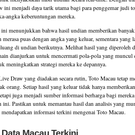
w ini menjadi daya tarik utama bagi para penggemar judi t
ka-angka keberuntungan mereka.
 ini menunjukkan bahwa hasil undian memberikan banyak 
 merasa puas dengan angka yang keluar, sementara yang l
luang di undian berikutnya. Melihat hasil yang diperoleh 
ain dianjurkan untuk mencermati pola-pola yang muncul 
tuk meningkatkan strategi mereka ke depannya.
ive Draw yang diadakan secara rutin, Toto Macau tetap me
ak orang. Setiap hasil yang keluar tidak hanya memberika
etapi juga menjadi sumber informasi berharga bagi mereka 
 ini. Pastikan untuk memantau hasil dan analisis yang mun
u mendapatkan informasi terkini mengenai Toto Macau.
 Data Macau Terkini