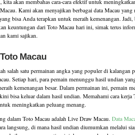
i, kita akan membahas cara-cara efektif untuk meningkatk
Macau. Kami akan menyajikan berbagai data Macau yang re
gi yang bisa Anda terapkan untuk meraih kemenangan. Jadi
n keuntungan dari Toto Macau hari ini, simak terus infor
an kami sajikan.
Toto Macau
ah salah satu permainan angka yang populer di kalangan p
cau. Setiap hari, para pemain menunggu hasil undian ya
eraih kemenangan besar. Dalam permainan ini, pemain me
kini bisa keluar dalam hasil undian. Memahami cara kerja
 untuk meningkatkan peluang menang.
ting dalam Toto Macau adalah Live Draw Macau.
Data Mac
ara langsung, di mana hasil undian diumumkan melalui sia