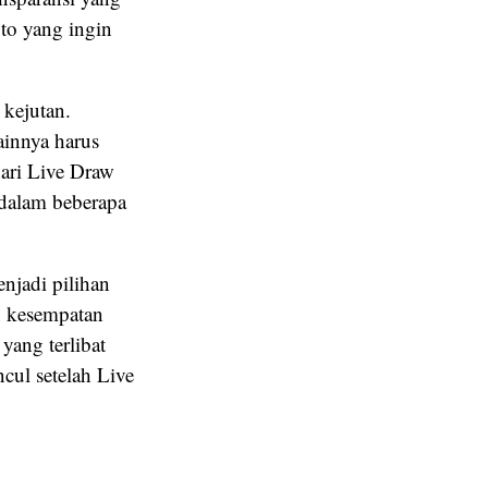
oto yang ingin
kejutan.
ainnya harus
dari Live Draw
dalam beberapa
njadi pilihan
n kesempatan
yang terlibat
cul setelah Live