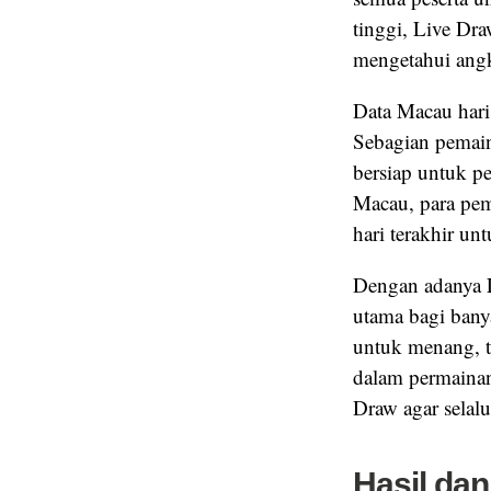
tinggi, Live Dra
mengetahui ang
Data Macau hari
Sebagian pemain
bersiap untuk pe
Macau, para pem
hari terakhir un
Dengan adanya L
utama bagi bany
untuk menang, t
dalam permainan
Draw agar selal
Hasil dan