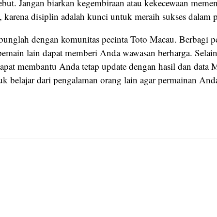
rsebut. Jangan biarkan kegembiraan atau kekecewaan meme
 karena disiplin adalah kunci untuk meraih sukses dalam p
bunglah dengan komunitas pecinta Toto Macau. Berbagi 
 pemain lain dapat memberi Anda wawasan berharga. Selain 
 dapat membantu Anda tetap update dengan hasil dan data M
uk belajar dari pengalaman orang lain agar permainan An