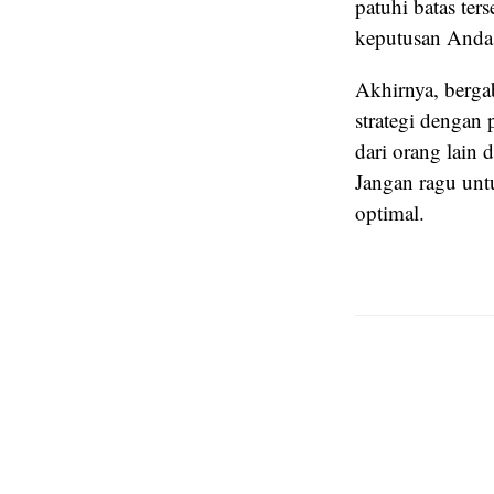
patuhi batas te
keputusan Anda,
Akhirnya, berga
strategi dengan
dari orang lain
Jangan ragu unt
optimal.